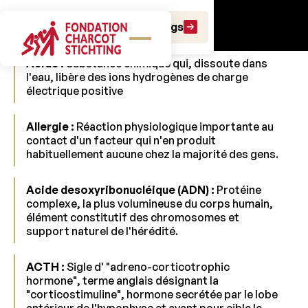
Lexique
Faire un don
Faire un legs
Acide :
Substance chimique qui, dissoute dans
l'eau, libère des ions hydrogènes de charge
électrique positive
Allergie :
Réaction physiologique importante au
contact d'un facteur qui n'en produit
habituellement aucune chez la majorité des gens.
Acide desoxyribonucléique
(ADN) :
Protéine
complexe, la plus volumineuse du corps humain,
élément constitutif des chromosomes et
support naturel de l'hérédité.
ACTH :
Sigle d' "adreno-corticotrophic
hormone", terme anglais désignant la
"corticostimuline", hormone secrétée par le lobe