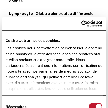
donnée.
Lymphocyte :
Globule blanc qui se différencie
des autres en ce qu'il n'est pas formé dans la
moelle osseuse mais dans des organes spéciaux
dits "lymphoïdes" (ganglions, rate, etc...). Ils sont
divisés en deux grandes classes : T et B.
Ce site web utilise des cookies.
Lymphocytes à mémoire :
Lymphocytes chargés
Les cookies nous permettent de personnaliser le contenu
de conserver pendant de nombreuses années la
et les annonces, d'offrir des fonctionnalités relatives aux
mémoire de la structure moléculaire d'un ou de
plusieurs épitopes d'un antigène lors de sa
médias sociaux et d'analyser notre trafic. Nous
première intrusion dans l'organisme afin de
partageons également des informations sur l'utilisation de
déchencher une réaction immunitaire immédiate
notre site avec nos partenaires de médias sociaux, de
s'il pénètre une seconde fois, même beaucoup
publicité et d'analyse, qui peuvent combiner celles-ci
plus tard.
avec d'autres informations que vous leur avez fournies
ou qu'ils ont collectées lors de votre utilisation de leurs
Lymphocytes suppresseurs :
Lymphocytes du
services.
groupe T intervenant pour freiner ou arrêter une
réaction immunitaire. T suppressor en anglais, ils
Sélection
sont reconnus par l'anticorps monoclonal CD8.
Nécessaires
du