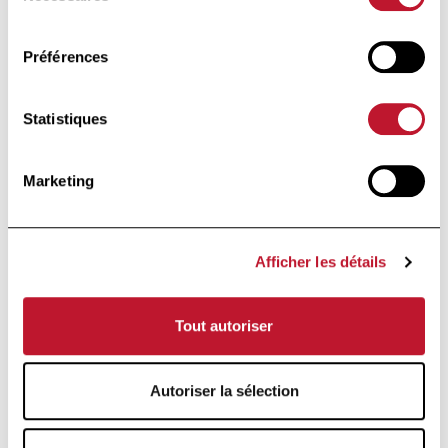
consentement
Lymphocytes T :
Les lymphocytes T jouent un
Préférences
rôle capital dans les mécanismes immunitaires
cellulaires et conservent la mémoire du contact
avec un antigène. Ils ont une durée de vie très
Statistiques
longue pouvant atteindre dix ans. Ils sont
reconnus par l'anticorps monoclonal CD3.
Marketing
Lymphocytes inducteurs :
Lymphocytes du
groupe T intervenant pour déclencher une
réaction immunitaire. T helper en anglais, ils sont
identifiés par l'anticorps monoclonal CD4.
Afficher les détails
Lymphocytes B :
Les lymphocytes B interviennent
Tout autoriser
dans les mécanismes immunitaires impliquant
des médiateurs chimiques (immunité humorale).
Ils peuvent présenter l'antigène aux lymphocytes
T et sont responsables de la fabrication
Autoriser la sélection
d'anticorps.