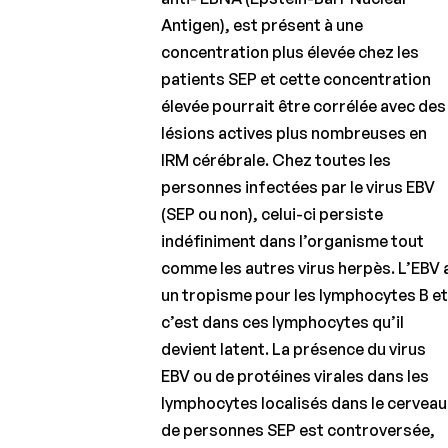
Antigen), est présent à une
Les facteurs
environnementaux
concentration plus élevée chez les
de susceptibilité
patients SEP et cette concentration
et de gravité
élevée pourrait être corrélée avec des
Les co-
lésions actives plus nombreuses en
morbidités
IRM cérébrale. Chez toutes les
dans la
personnes infectées par le virus EBV
SEP
(SEP ou non), celui-ci persiste
Les traitements
indéfiniment dans l’organisme tout
immunomodulateurs
comme les autres virus herpès. L’EBV 
des formes
rémittentes
un tropisme pour les lymphocytes B e
c’est dans ces lymphocytes qu’il
Effets secondaires
devient latent. La présence du virus
des traitements
immunomodulateurs
EBV ou de protéines virales dans les
lymphocytes localisés dans le cerveau
Les traitements
immunomodulateurs
de personnes SEP est controversée,