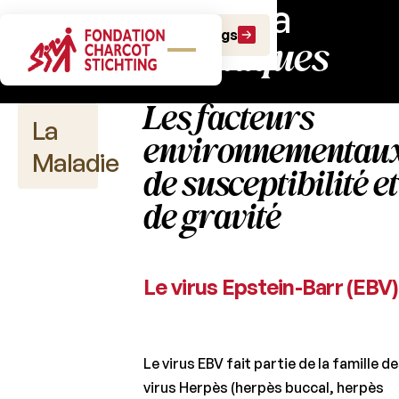
Tout savoir sur la
Faire un don
Faire un legs
sclérose en plaques
Les facteurs
La
environnementau
Maladie
de susceptibilité et
de gravité
Définir
la
sclérose
Le virus Epstein-Barr (EBV)
en
plaques
Les
différentes
Le virus EBV fait partie de la famille d
formes de
virus Herpès (herpès buccal, herpès
SEP