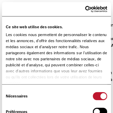
on a pu montrer une sur-
représentation des fumeurs chez les
patients SEP par rapport au groupe
contrôle, de l’ordre de 20%. Cette su
Ce site web utilise des cookies.
représentation atteint 40 % chez les
Les cookies nous permettent de personnaliser le contenu
patients HLA-DRB1*15 positifs et qui n
et les annonces, d'offrir des fonctionnalités relatives aux
possèdent pas le gène protecteur HL
médias sociaux et d'analyser notre trafic. Nous
A*02. Ceci démontre une interaction
partageons également des informations sur l'utilisation de
entre les facteurs génétiques et les
notre site avec nos partenaires de médias sociaux, de
publicité et d'analyse, qui peuvent combiner celles-ci
facteurs d’environnement. La lutte
avec d'autres informations que vous leur avez fournies
contre le tabagisme des jeunes est un
ou qu'ils ont collectées lors de votre utilisation de leurs
facteur important de prévention de la
services.
maladie.
Sélection
Nécessaires
du
Chez les patients SEP qui continuent
consentement
de fumer, on a pu montrer qu’une
Préférences