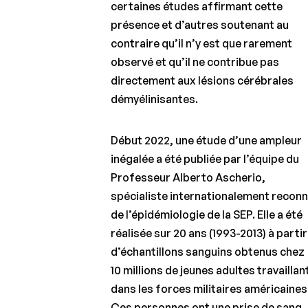
des formes
certaines études affirmant cette
progressives
présence et d’autres soutenant au
Gérer
contraire qu’il n’y est que rarement
l’annonce
observé et qu’il ne contribue pas
du
directement aux lésions cérébrales
diagnostic
démyélinisantes.
Neuroprotection
et
remyélinisation :
Début 2022, une étude d’une ampleur
espoirs et
inégalée a été publiée par l’équipe du
réalités
Professeur Alberto Ascherio,
La
spécialiste internationalement recon
thérapie
de l’épidémiologie de la SEP. Elle a été
cellulaire :
réalisée sur 20 ans (1993-2013) à partir
applicable
à la SEP ?
d’échantillons sanguins obtenus chez
10 millions de jeunes adultes travaillan
Le futur
dans les forces militaires américaines
de la
recherche
Ces personnes ont une prise de sang