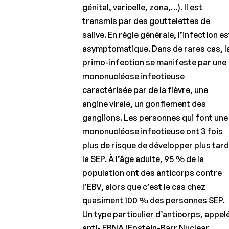
génital, varicelle, zona,…). Il est
Les
transmis par des gouttelettes de
symptômes
salive. En règle générale, l’infection es
de la SEP
asymptomatique. Dans de rares cas, l
Le
primo-infection se manifeste par une
diagnostic
mononucléose infectieuse
de la SEP et
caractérisée par de la fièvre, une
son
diagnostic
angine virale, un gonflement des
différentiel
ganglions. Les personnes qui font une
mononucléose infectieuse ont 3 fois
Épidémiologie :
une maladie à
plus de risque de développer plus tar
prépondérance
la SEP. À l’âge adulte, 95 % de la
féminine
population ont des anticorps contre
Les facteurs
l’EBV, alors que c’est le cas chez
génétiques
quasiment 100 % des personnes SEP.
de
susceptibilité
Un type particulier d’anticorps, appel
et de gravité
anti- EBNA (Epstein-Barr Nuclear