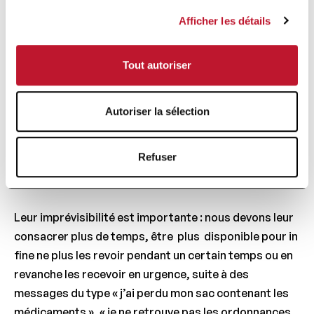
Une responsabilité partagée
Afficher les détails
Quand ils se sentent mieux, les jeunes patients ont
envie de suspendre leur traitement. Les vacances sont
Tout autoriser
aussi propices à cette interruption, parfois par
insouciance ou pour dissimuler à l’entourage la prise
Autoriser la sélection
d’un médicament et donc la maladie. En cas de
poussée, ils ont tendance à consulter impulsivement
les urgences, avec parfois à la clé une hospitalisation
Refuser
dans un contexte anxieux ou de panique.
Leur imprévisibilité est importante : nous devons leur
consacrer plus de temps, être plus disponible pour in
fine ne plus les revoir pendant un certain temps ou en
revanche les recevoir en urgence, suite à des
messages du type « j’ai perdu mon sac contenant les
médicaments », « je ne retrouve pas les ordonnances