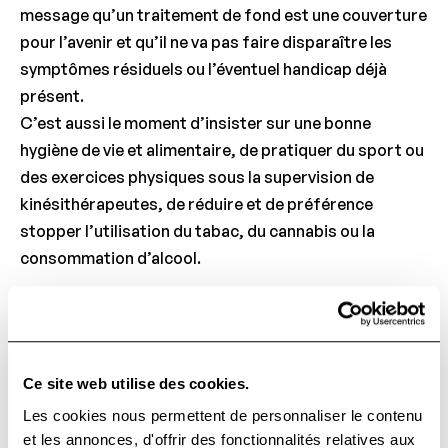
message qu’un traitement de fond est une couverture
pour l’avenir et qu’il ne va pas faire disparaître les
symptômes résiduels ou l’éventuel handicap déjà
présent.
C’est aussi le moment d’insister sur une bonne
hygiène de vie et alimentaire, de pratiquer du sport ou
des exercices physiques sous la supervision de
kinésithérapeutes, de réduire et de préférence
stopper l’utilisation du tabac, du cannabis ou la
consommation d’alcool.
Nous les invitons à être accompagnés d’une personne
de confiance – famille ou entourage proche, afin de
leur apporter le soutien nécessaire. Il n’est pas
Ce site web utilise des cookies.
exceptionnel qu’il faille répondre plus à l’angoisse des
Les cookies nous permettent de personnaliser le contenu
parents qu’à celle du patient lui-même, en intégrant le
et les annonces, d'offrir des fonctionnalités relatives aux