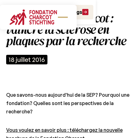
Faire un don
Faire un legs
La Fondation Charcot :
vaincre la sclérose en
plaques par la recherche
18 juillet 2016
Que savons-nous aujourd'hui de la SEP? Pourquoi une
fondation? Quelles sont les perspectives de la
recherche?
Vous voulez en savoir plus : téléchargez la nouvelle