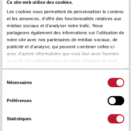
Ce site web utilise des cookies.
Fondation d’utilité publique
Les cookies nous permettent de personnaliser le contenu
et les annonces, d'offrir des fonctionnalités relatives aux
Sous le Haut Patronage de
médias sociaux et d'analyser notre trafic. Nous
Sa Majesté la Reine
partageons également des informations sur l'utilisation de
notre site avec nos partenaires de médias sociaux, de
publicité et d'analyse, qui peuvent combiner celles-ci
Avenue Huart Hamoir 48
avec d'autres informations que vous leur avez fournies
1030 Bruxelles
ou qu'ils ont collectées lors de votre utilisation de leurs
services.
+32 (0)2 426 49 30
Accès rapide
Sélection
Nécessaires
du
consentement
Actualités
Préférences
Nous soutenir
Contact
Statistiques