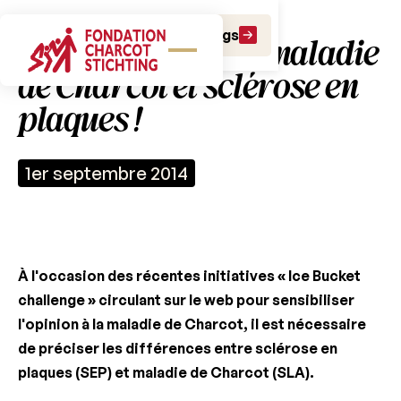
Faire un don
Faire un legs
Ne pas confondre maladie
de Charcot et sclérose en
plaques !
1er septembre 2014
À l'occasion des récentes initiatives « Ice Bucket
challenge » circulant sur le web pour sensibiliser
l'opinion à la maladie de Charcot, il est nécessaire
de préciser les différences entre sclérose en
plaques (SEP) et maladie de Charcot (SLA).