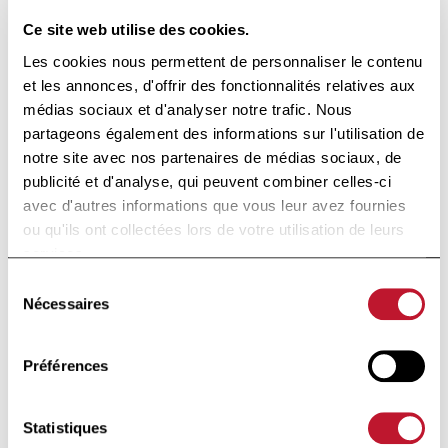
Ce site web utilise des cookies.
Les cookies nous permettent de personnaliser le contenu
Fondation d’utilité publique
et les annonces, d'offrir des fonctionnalités relatives aux
médias sociaux et d'analyser notre trafic. Nous
Sous le Haut Patronage de
Sa Majesté la Reine
partageons également des informations sur l'utilisation de
notre site avec nos partenaires de médias sociaux, de
publicité et d'analyse, qui peuvent combiner celles-ci
avec d'autres informations que vous leur avez fournies
Avenue Huart Hamoir 48
ou qu'ils ont collectées lors de votre utilisation de leurs
1030 Bruxelles
services.
+32 (0)2 426 49 30
Sélection
Accès rapide
Nécessaires
du
consentement
Actualités
Préférences
Nous soutenir
Statistiques