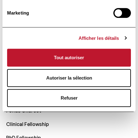
Contact
Marketing
Confidentialité
La SEP
Afficher les détails
Tout savoir
Comparaison
Tout autoriser
Lexique
La Recherche
Autoriser la sélection
Publications scientifiques
Refuser
Fonds Charcot
Clinical Fellowship
PhD Fellowship