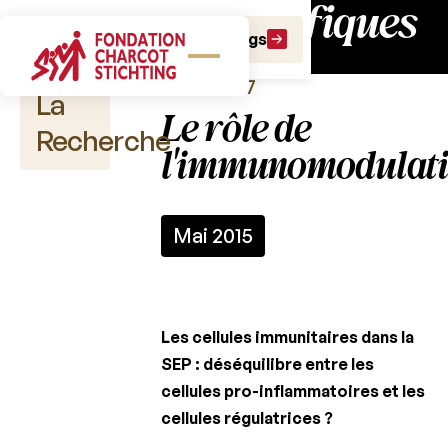
scientifiques
Bulletins
Faire un don
Faire un legs
Bulletin 37
La
Le rôle de
Recherche
l'immunomodulat
Publications
Mai 2015
scientifiques
Appels
à
projet
Les cellules immunitaires dans la
SEP : déséquilibre entre les
Fonds
cellules pro-inflammatoires et les
Charcot
cellules régulatrices ?
Charcot