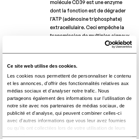
molécule CD39 est une enzyme
dont la fonction est de dégrader
l’ATP (adénosine triphosphate)
extracellulaire. Ceci empêche la
transmission de multiples signaux
pro-inflammatoires par l’ATP. Chez
les patients souffrant de SEP, bien
que la fréquence des lymphocytes
Ce site web utilise des cookies.
Treg ne soit pas modifiée, il semble
Les cookies nous permettent de personnaliser le contenu
que leur fonction suppressive et,
et les annonces, d'offrir des fonctionnalités relatives aux
par conséquent, leur capacité à
médias sociaux et d'analyser notre trafic. Nous
réguler une réponse pro-
partageons également des informations sur l'utilisation de
inflammatoire soit altérée.
notre site avec nos partenaires de médias sociaux, de
publicité et d'analyse, qui peuvent combiner celles-ci
avec d'autres informations que vous leur avez fournies
Le dérèglement du système
ou qu'ils ont collectées lors de votre utilisation de leurs
immunitaire à l’origine de la SEP
services.
peut donc être lié à un défaut de