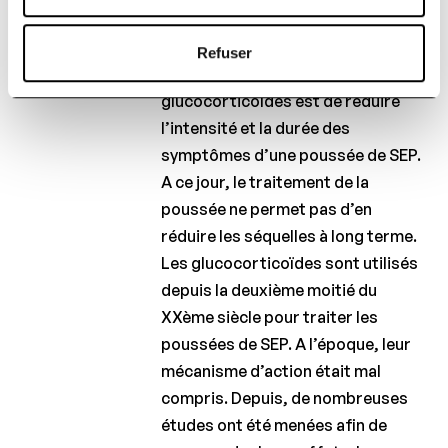
intraveineuse d’une forte dose de
méthylprednisolone par jour durant
Refuser
5 jours. L’objectif d’une cure de
glucocorticoïdes est de réduire
l’intensité et la durée des
symptômes d’une poussée de SEP.
A ce jour, le traitement de la
poussée ne permet pas d’en
réduire les séquelles à long terme.
Les glucocorticoïdes sont utilisés
depuis la deuxième moitié du
XXème siècle pour traiter les
poussées de SEP. A l’époque, leur
mécanisme d’action était mal
compris. Depuis, de nombreuses
études ont été menées afin de