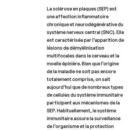
Clinical
La sclérose en plaques (SEP) est
Fellowship
une affection inflammatoire
Charcot
chronique et neurodégénérative du
PhD Fellowship
système nerveux central (SNC). Elle
est caractérisée par l’apparition de
La
Recherche
lésions de démyélinisation
Clinique
multifocales dans le cerveau et la
moelle épinière. Bien que l’origine
Bulletins
scientifiques
de la maladie ne soit pas encore
totalement comprise, on sait
aujourd’hui que de nombreux types
de cellules du système immunitaire
participent aux mécanismes de la
SEP. Habituellement, le système
immunitaire assure la surveillance
de l’organisme et la protection