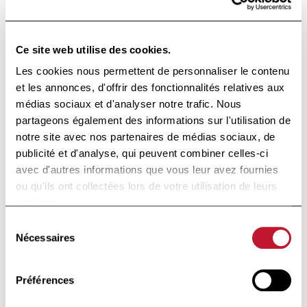
informé·e
Rester
Recevez directement dans votre boîte toutes
Ce site web utilise des cookies.
les informations liées à la recherche et à
Les cookies nous permettent de personnaliser le contenu
l'actualité de la Fondation Charcot.
et les annonces, d'offrir des fonctionnalités relatives aux
médias sociaux et d'analyser notre trafic. Nous
partageons également des informations sur l'utilisation de
notre site avec nos partenaires de médias sociaux, de
publicité et d'analyse, qui peuvent combiner celles-ci
avec d'autres informations que vous leur avez fournies
Je m'inscris
ou qu'ils ont collectées lors de votre utilisation de leurs
services.
En cliquant sur "je m'inscris", vous acceptez notre
Sélection
Politique de confidentialité
Nécessaires
du
consentement
Footer
Préférences