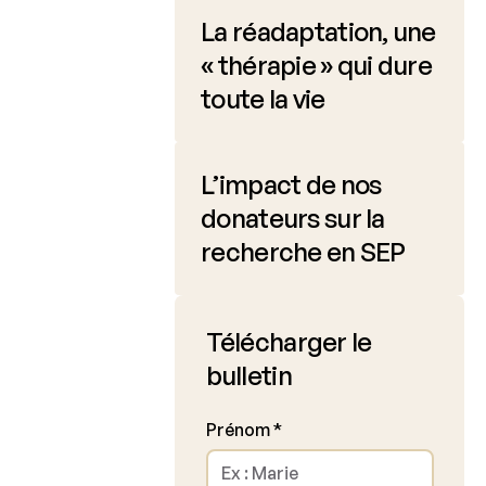
Clinical
La réadaptation, une
Fellowship
« thérapie » qui dure
Charcot
toute la vie
PhD Fellowship
La
Recherche
L’impact de nos
Clinique
donateurs sur la
Bulletins
recherche en SEP
scientifiques
Télécharger le
bulletin
Prénom
*