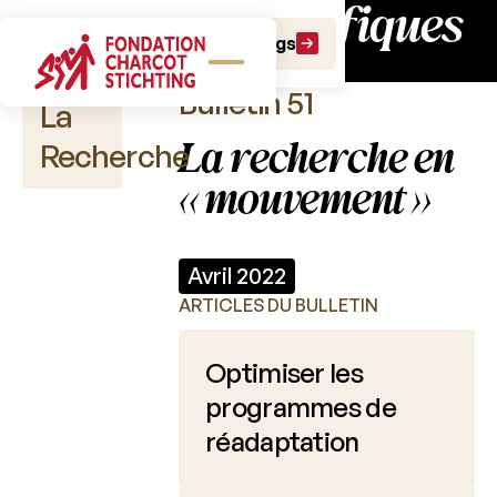
scientifiques
Bulletins
Faire un don
Faire un legs
Bulletin 51
La
La recherche en
Recherche
« mouvement »
Publications
Avril 2022
scientifiques
ARTICLES DU BULLETIN
Appels
à
Optimiser les
projet
programmes de
Fonds
réadaptation
Charcot
Charcot