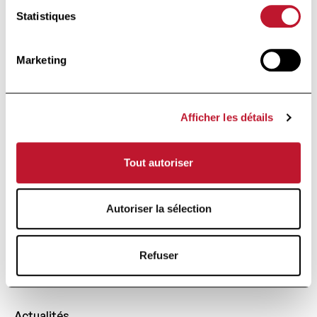
Statistiques
Marketing
Afficher les détails
Fondation d’utilité publique
Sous le Haut Patronage de
Sa Majesté la Reine
Tout autoriser
Autoriser la sélection
Avenue Huart Hamoir 48
1030 Bruxelles
Refuser
+32 (0)2 426 49 30
Accès rapide
Actualités