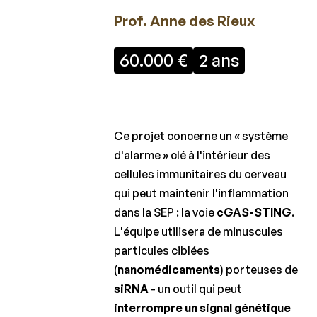
Fonds
Prof. Anne des Rieux
Charcot
60.000 €
2 ans
Règlement
Lauréats
2026
Lauréats
Ce projet concerne un « système
2025
d'alarme » clé à l'intérieur des
cellules immunitaires du cerveau
Lauréats
2024
qui peut maintenir l'inflammation
dans la SEP : la voie
cGAS-STING
.
Lauréats
L'équipe utilisera de minuscules
2023
particules ciblées
Lauréats
(
nanomédicaments
) porteuses de
2022
siRNA
- un outil qui peut
Lauréats
interrompre un signal génétique