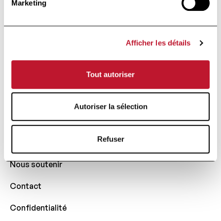
Marketing
Fondation d’utilité publique
Sous le Haut Patronage de
Sa Majesté la Reine
Afficher les détails
Avenue Huart Hamoir 48
Tout autoriser
1030 Bruxelles
+32 (0)2 426 49 30
Autoriser la sélection
Accès rapide
Refuser
Actualités
Nous soutenir
Contact
Confidentialité