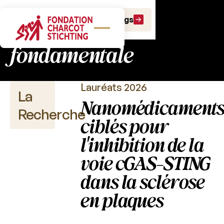
Fonds charcot :
Faire un don
Faire un legs
recherche
fondamentale
Lauréats 2026
La
Nanomédicament
Recherche
ciblés pour
l'inhibition de la
voie cGAS-STING
Publications
scientifiques
dans la sclérose
Appels
en plaques
à
projet