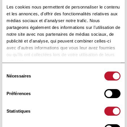
Lauréats
Les cookies nous permettent de personnaliser le contenu
2013
et les annonces, d'offrir des fonctionnalités relatives aux
médias sociaux et d'analyser notre trafic. Nous
Lauréats
2012
Je m'inscris
partageons également des informations sur l'utilisation de
notre site avec nos partenaires de médias sociaux, de
publicité et d'analyse, qui peuvent combiner celles-ci
Charcot
En cliquant sur "je m'inscris", vous acceptez notre
avec d'autres informations que vous leur avez fournies
Clinical
Politique de confidentialité
Fellowship
ou qu'ils ont collectées lors de votre utilisation de leurs
services.
Footer
Charcot
Sélection
PhD Fellowship
Nécessaires
du
consentement
La
Recherche
Préférences
Clinique
Bulletins
Statistiques
scientifiques