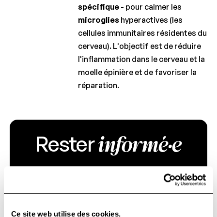
2021
spécifique
- pour calmer les
microglies
hyperactives (les
Lauréats
2020
cellules immunitaires résidentes du
cerveau). L'objectif est de réduire
Lauréats
l'inflammation dans le cerveau et la
2019
moelle épinière et de favoriser la
Lauréats
réparation.
2018
Lauréats
2017
informé·e
Rester
Lauréats
2016
Lauréats
Recevez directement dans votre boîte toutes
2015
les informations liées à la recherche et à
l'actualité de la Fondation Charcot.
Lauréats
2014
Ce site web utilise des cookies.