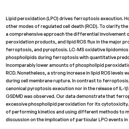
Lipid peroxidation (LPO) drives ferroptosis execution. 
other modes of regulated cell death (RCD). To clarify the
a comprehensive approach the differential involvement o
peroxidation products, and lipid ROS flux in the major 
ferroptosis, and pyroptosis. LC-MS oxidative lipidomics
phospholipids during ferroptosis with quantitative pre
Incomparably lower amounts of phospholipid peroxidatio
RCD. Nonetheless, a strong increase in lipid ROS levels 
during cell membrane rupture. In contrast to ferroptosis,
canonical pyroptosis execution nor in the release of IL-1
GSDMD was observed. Our data demonstrate that ferropt
excessive phospholipid peroxidation for its cytotoxicity. 
of performing kinetics and using different methods to m
discussion on the implication of particular LPO events in