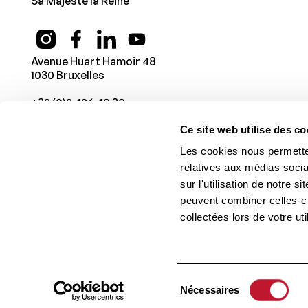
Sa Majesté la Reine
Avenue Huart Hamoir 48
1030 Bruxelles
+32 (0)2 426 49 30
Ce site web utilise des co
Les cookies nous permetten
relatives aux médias socia
sur l'utilisation de notre 
peuvent combiner celles-ci
collectées lors de votre uti
© 1987 -
2026
Fondation Charcot Stichting
. Tous droits r
Sélection
Nécessaires
du