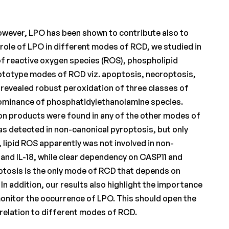
However, LPO has been shown to contribute also to
 role of LPO in different modes of RCD, we studied in
f reactive oxygen species (ROS), phospholipid
prototype modes of RCD viz. apoptosis, necroptosis,
 revealed robust peroxidation of three classes of
dominance of phosphatidylethanolamine species.
n products were found in any of the other modes of
was detected in non-canonical pyroptosis, but only
 lipid ROS apparently was not involved in non-
β and IL-18, while clear dependency on CASP11 and
osis is the only mode of RCD that depends on
In addition, our results also highlight the importance
onitor the occurrence of LPO. This should open the
 relation to different modes of RCD.