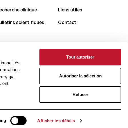
echerche clinique
Liens utiles
ulletins scientifiques
Contact
Tout autoriser
Avec le soutien de
ionnalités
formations
Autoriser la sélection
yse, qui
s ont
Refuser
Réalisé par
ing
Afficher les détails