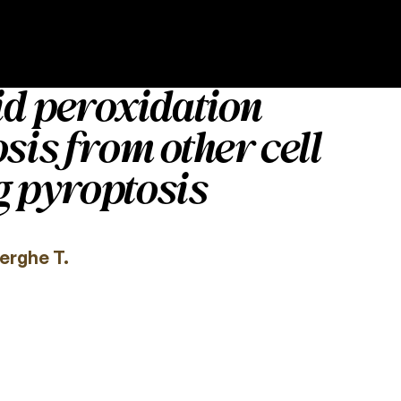
id peroxidation
sis from other cell
g pyroptosis
erghe T.