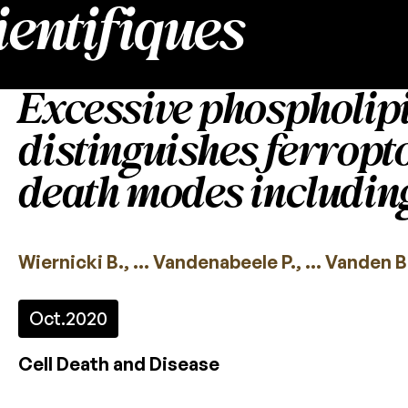
ientifiques
Excessive phospholip
distinguishes ferropto
death modes includin
Wiernicki B., … Vandenabeele P., … Vanden B
Oct.
2020
Cell Death and Disease