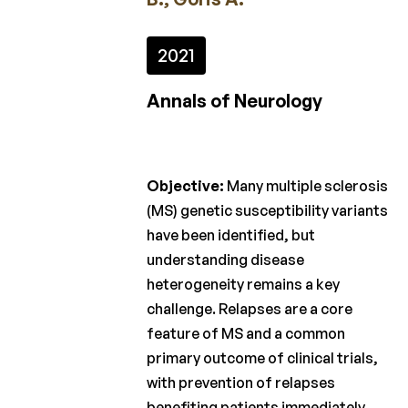
2023
2022
2021
2021
Annals of Neurology
2020
2019
Objective:
Many multiple sclerosis
2018
(MS) genetic susceptibility variants
2017
have been identified, but
understanding disease
2016
heterogeneity remains a key
2015
challenge. Relapses are a core
feature of MS and a common
primary outcome of clinical trials,
Appels
à
with prevention of relapses
projet
benefiting patients immediately