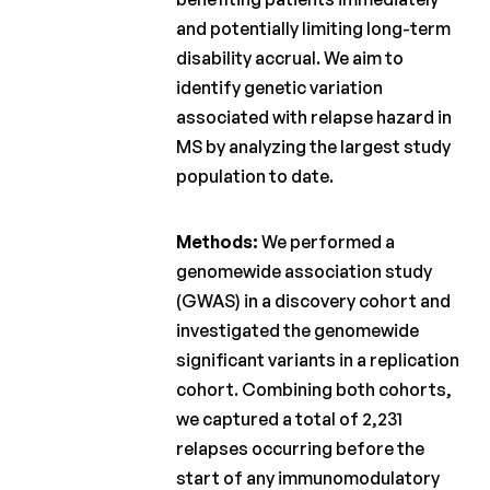
and potentially limiting long-term
Fonds
Charcot
disability accrual. We aim to
identify genetic variation
Charcot
associated with relapse hazard in
Clinical
Fellowship
MS by analyzing the largest study
population to date.
Charcot
PhD Fellowship
Methods:
We performed a
La
genomewide association study
Recherche
(GWAS) in a discovery cohort and
Clinique
investigated the genomewide
Bulletins
significant variants in a replication
scientifiques
cohort. Combining both cohorts,
we captured a total of 2,231
relapses occurring before the
start of any immunomodulatory