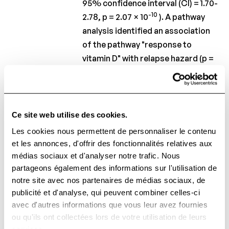
95% confidence interval (CI) = 1.70-
-10
2.78, p = 2.07 × 10
). A pathway
analysis identified an association
of the pathway "response to
vitamin D" with relapse hazard (p =
-6
4.33 × 10
). The MS genetic risk
scores, however, were not
associated with relapse hazard.
Ce site web utilise des cookies.
Interpretation:
Genetic factors
Les cookies nous permettent de personnaliser le contenu
et les annonces, d'offrir des fonctionnalités relatives aux
underlying disease heterogeneity
médias sociaux et d'analyser notre trafic. Nous
differ from variants associated
partageons également des informations sur l'utilisation de
with MS susceptibility. Our findings
notre site avec nos partenaires de médias sociaux, de
imply that genetic variation within
publicité et d'analyse, qui peuvent combiner celles-ci
the Wnt signaling and vitamin D
avec d'autres informations que vous leur avez fournies
pathways contributes to
ou qu'ils ont collectées lors de votre utilisation de leurs
differences in relapse occurrence.