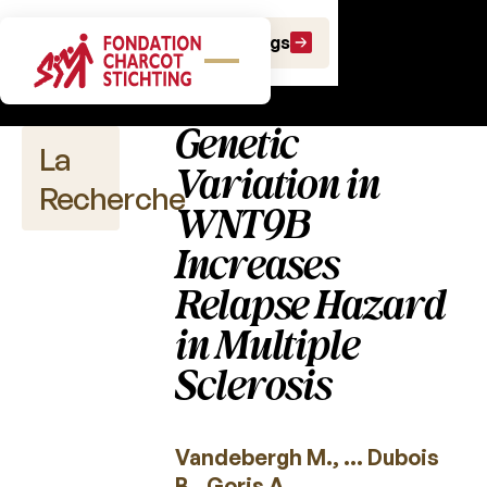
Publications
Faire un don
Faire un legs
scientifiques
Genetic
La
Variation in
Recherche
WNT9B
Increases
Relapse Hazard
Publications
scientifiques
in Multiple
Sclerosis
2026
2025
Vandebergh M., … Dubois
2024
B., Goris A.