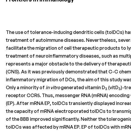
The use of tolerance-inducing dendritic cells (tolDCs) ha
treatment of autoimmune diseases. Nevertheless, several
facilitate the migration of cell therapeutic products to l
treatment of neuroinflammatory diseases, such as multipl
represents a major obstacle to the delivery of therapeut
(CNS). As it was previously demonstrated that C-C chem
inflammatory migration of DCs, the aim of this study wa
Only a minority of
in vitro
generated vitamin D
(vitD
)-tr
3
3
receptor CCR5. Thus, messenger RNA (mRNA) encoding 
(EP). After mRNA EP, tolDCs transiently displayed increa
the capacity of mRNA electroporated tolDCs to transmig
of the BBB improved significantly. Neither the tolerogeni
tolDCs was affected by mRNA EP. EP of tolDCs with mRN