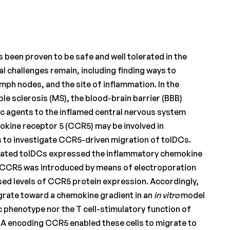
s been proven to be safe and well tolerated in the
 challenges remain, including finding ways to
ymph nodes, and the site of inflammation. In the
e sclerosis (MS), the blood-brain barrier (BBB)
ic agents to the inflamed central nervous system
okine receptor 5 (CCR5) may be involved in
s to investigate CCR5-driven migration of tolDCs.
eated tolDCs expressed the inflammatory chemokine
CCR5 was introduced by means of electroporation
sed levels of CCR5 protein expression. Accordingly,
rate toward a chemokine gradient in an
in vitro
model
c phenotype nor the T cell-stimulatory function of
A encoding CCR5 enabled these cells to migrate to