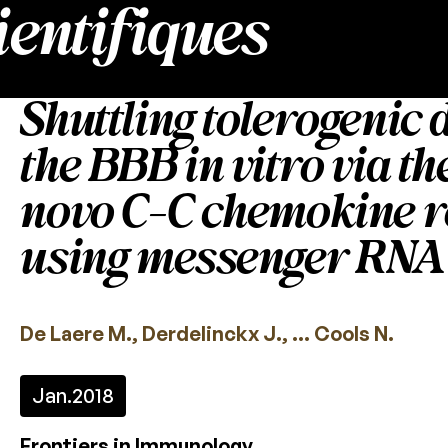
ientifiques
Shuttling tolerogenic 
the BBB in vitro via th
novo C-C chemokine r
using messenger RNA 
De Laere M., Derdelinckx J., … Cools N.
Jan.
2018
Frontiers in Immunology