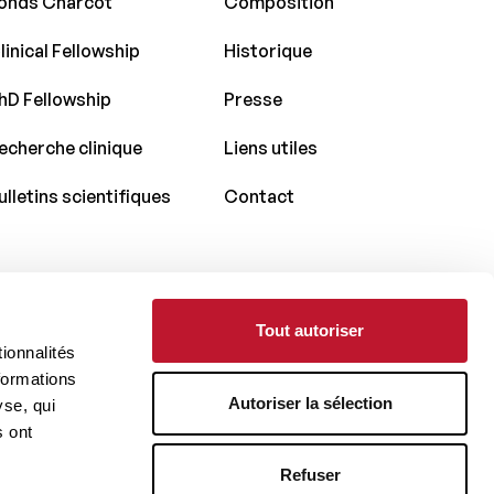
onds Charcot
Composition
linical Fellowship
Historique
hD Fellowship
Presse
echerche clinique
Liens utiles
ulletins scientifiques
Contact
Tout autoriser
Avec le soutien de
ionnalités
formations
Autoriser la sélection
yse, qui
s ont
Refuser
Réalisé par