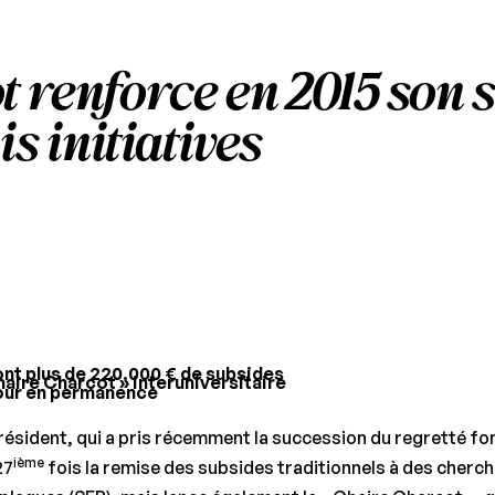
renforce en 2015 son so
s initiatives
nt plus de 220.000 € de subsides
Chaire Charcot » interuniversitaire
jour en permanence
résident, qui a pris récemment la succession du regretté fo
ième
27
fois la remise des subsides traditionnels à des cherc