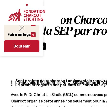
La Fondation Charcot 
Faire un don
contre la SEP par troi
Faire un legs
Soutenir
16 janvier 2015
Soutenir
Sept projets de recherche fondamentale recevro
Le nouveau président, le Pr. C. Sindic, lance la “
Le premier registre des patients SEP sera mis à 
​Avec le Pr Dr Christian Sindic (UCL) comme nouveau p
Charcot organise cette année non seulement pour la 