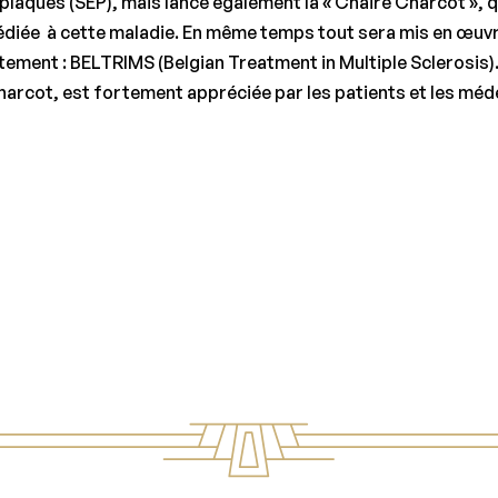
n plaques (SEP), mais lance également la « Chaire Charcot »,
 dédiée à cette maladie. En même temps tout sera mis en œuv
tement : BELTRIMS (Belgian Treatment in Multiple Sclerosis).
harcot, est fortement appréciée par les patients et les méd