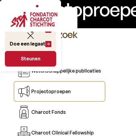
Projectoproep
Doe een gift
Het Onderzoek
Doe een legaat
Steunen
Steunen
Wetenschappelijke publicaties
Projectoproepen
Charcot Fonds
Charcot Clinical Fellowship