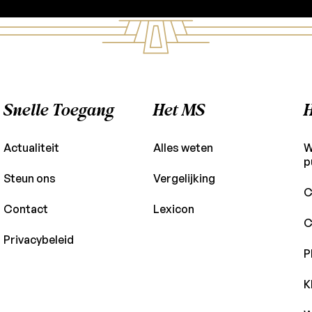
Snelle Toegang
Het MS
H
Actualiteit
Alles weten
W
p
Steun ons
Vergelijking
C
Contact
Lexicon
C
Privacybeleid
P
K