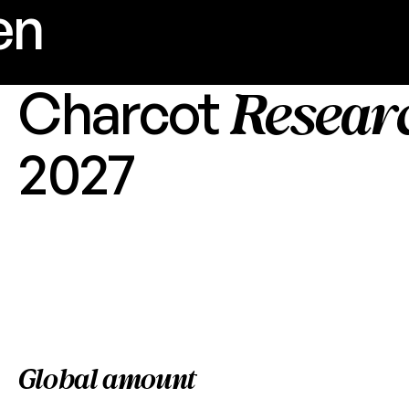
en
Resear
Charcot
2027
Global amount