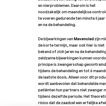
en nierproblemen. Daarom is het
noodzakelijk om maandelijkse controle
te voeren gedurende ten minste 5 jaar 
en na de behandeling.
De bijwerkingen van
Mavenclad
zijn mi
de korte termijn, maar ook hier is niet
bekend of zich jaren na de behandelin
zeldzame bijwerkingen kunnen voordoe
principe is zwangerschap gecontrain
tijdens de behandeling en tot 6 maand
de laatste dosis. Alleen voor dit produ
wordt aanbevolen dat behandelde man
patiënten hun partners niet zwanger
tijdens dezelfde periode. Het theoret
risico dat de zaadcel een erfelijke afw