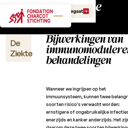
multiple
Alles over
Doe een gift
Doe een legaat
sclerose
Bijwerkingen van
De
immunomodulere
Ziekte
behandelingen
Multiple
sclerose
definiëren
Wanneer we ingrijpen op het
immuunsysteem, kunnen twee belangr
De
soorten risico's verwacht worden:
verschillende
vormen van
ernstigere of ongebruikelijke infectie
MS
enerzijds en kanker anderzijds. Het zij
daarom deze twee soorten bijwerking