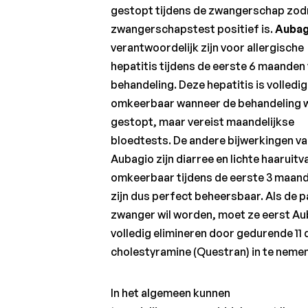
gestopt tijdens de zwangerschap zod
Comorbiditeiten
zwangerschapstest positief is.
Aubag
waargenomen
verantwoordelijk zijn voor allergische
bij MS
hepatitis tijdens de eerste 6 maanden
Immunomodulerende
behandeling. Deze hepatitis is volledig
behandelingen voor
relapsing-remitting
omkeerbaar wanneer de behandeling 
MS
gestopt, maar vereist maandelijkse
bloedtests. De andere bijwerkingen v
Bijwerkingen van
immunomodulerende
Aubagio zijn diarree en lichte haaruitva
behandelingen
omkeerbaar tijdens de eerste 3 maan
zijn dus perfect beheersbaar. Als de p
Huidige en
toekomstige
zwanger wil worden, moet ze eerst A
immunomodulerende
volledig elimineren door gedurende 11
behandelingen bij
cholestyramine (Questran) in te nemen
progressieve
vormen van MS
In het algemeen kunnen
De