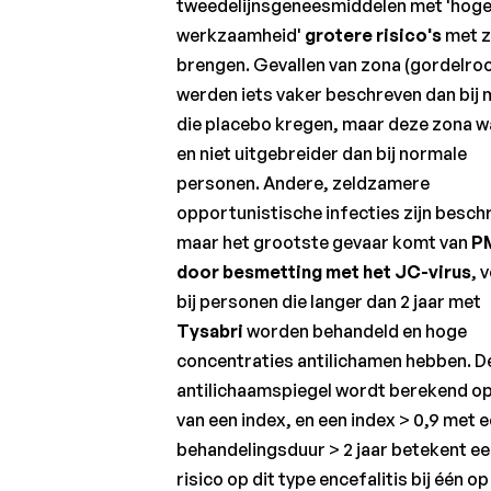
diagnose
tweedelijnsgeneesmiddelen met 'hog
meedelen
werkzaamheid'
grotere risico's
met z
brengen. Gevallen van zona (gordelro
Neuroprotectie
en
werden iets vaker beschreven dan bij
remyelinisatie:
die placebo kregen, maar deze zona w
hoop en
en niet uitgebreider dan bij normale
werkelijkheid
personen. Andere, zeldzamere
Kan
opportunistische infecties zijn besch
celtherapie
maar het grootste gevaar komt van
P
worden
toegepast
door besmetting met het JC-virus
, 
bij MS?
bij personen die langer dan 2 jaar met
De
Tysabri
worden behandeld en hoge
toekomst
concentraties antilichamen hebben. D
van het
antilichaamspiegel wordt berekend op
MS-
onderzoek
van een index, en een index > 0,9 met 
behandelingsduur > 2 jaar betekent e
risico op dit type encefalitis bij één op