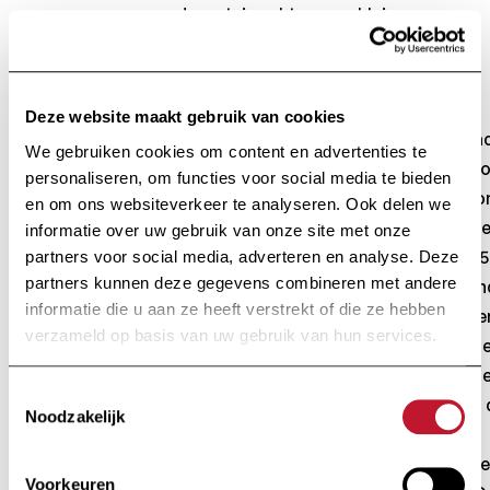
draagt, is echter zeer klein.
Ocrevus
heeft ook weinig directe
bijwerkingen tijdens de behandeling,
Deze website maakt gebruik van cookies
behoudens een overgevoeligheidsreac
We gebruiken cookies om content en advertenties te
tijdens het eerste infuus, dat een gro
personaliseren, om functies voor social media te bieden
aantal B-lymfocyten vernietigt. Daar
en om ons websiteverkeer te analyseren. Ook delen we
wordt de eerste dosis in twee delen g
informatie over uw gebruik van onze site met onze
twee infusen met een tussentijd van 15
partners voor social media, adverteren en analyse. Deze
partners kunnen deze gegevens combineren met andere
dagen, en wordt daarna om de 6 maa
informatie die u aan ze heeft verstrekt of die ze hebben
een volledige dosis toegediend. We k
verzameld op basis van uw gebruik van hun services.
echter niet de bijwerkingen op lange t
vooral wat de antilichaamconcentratie
Toestemmingsselectie
bloed betreft. In elk geval vermindert 
Noodzakelijk
product over het algemeen de
doeltreffendheid van vaccins, behalve
Voorkeuren