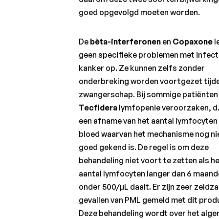
Symptomen
goed opgevolgd moeten worden.
van MS
Diagnose
De
bèta-interferonen
en
Copaxone
l
van MS en
differentiële
geen specifieke problemen met infect
diagnose
kanker op. Ze kunnen zelfs zonder
onderbreking worden voortgezet tijd
Epidemiologie:
een ziekte die
zwangerschap. Bij sommige patiënten
vaker
Tecfidera
lymfopenie veroorzaken, d.
voorkomt bij
een afname van het aantal lymfocyten 
vrouwen
bloed waarvan het mechanisme nog ni
Genetische
goed gekend is. De regel is om deze
factoren
behandeling niet voort te zetten als h
van
vatbaarheid
aantal lymfocyten langer dan 6 maan
en ernst
onder 500/µL daalt. Er zijn zeer zeldz
gevallen van PML gemeld met dit prod
Omgevingsfactoren
voor vatbaarheid
Deze behandeling wordt over het alg