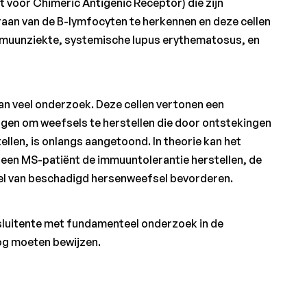
t voor Chimeric Antigenic Receptor) die zijn
aan van de B-lymfocyten te herkennen en deze cellen
immuunziekte, systemische lupus erythematosus, en
an veel onderzoek. Deze cellen vertonen een
gen om weefsels te herstellen die door ontstekingen
tellen, is onlangs aangetoond. In theorie kan het
 een MS-patiënt de immuuntolerantie herstellen, de
tel van beschadigd hersenweefsel bevorderen.
sluitente met fundamenteel onderzoek in de
nog moeten bewijzen.