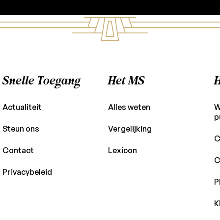
Snelle Toegang
Het MS
H
Actualiteit
Alles weten
W
p
Steun ons
Vergelijking
C
Contact
Lexicon
C
Privacybeleid
P
K