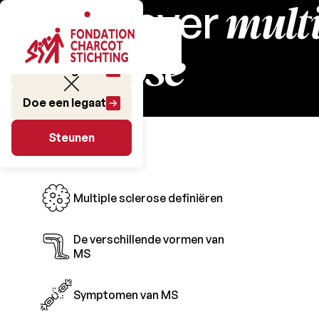
mult
Alles over
sclerose
Doe een gift
Doe een legaat
De Ziekte
Steunen
Steunen
Multiple sclerose definiëren
De verschillende vormen van
MS
Symptomen van MS