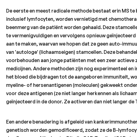
De eerste en meest radicale methode bestaat erin MS te b
inclusief lymfocyten, worden vernietigd met chemothera
beenmerg van de patiënt worden gehaald. Deze stamcelle
te vermenigvuldigen en vervolgens opnieuw geïnjecteerd
aan te maken, waarvan we hopen dat ze geen auto-immuunc
van 'autologe' (lichaamseigen) stamcellen. Deze behandeli
voorbehouden aan jonge patiënten met een zeer actieve z
medicijnen. Andere methoden zijn nog experimenteel en in 
het bloed die bijdragen tot de aangeboren immuniteit, w
myeline- of hersenantigenen (moleculen) gekweekt onde
voor deze antigenen (ze niet langer herkennen als licha
geïnjecteerd in de donor. Ze activeren dan niet langer de 
Een andere benadering is afgeleid van kankerimmunother
genetisch worden gemodificeerd, zodat ze de B-lymfocyte