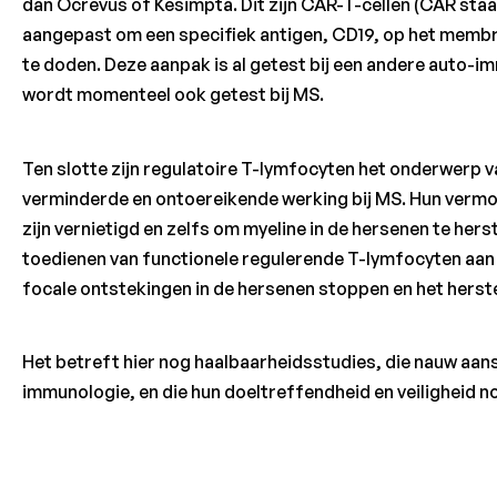
dan Ocrevus of Kesimpta. Dit zijn CAR-T-cellen (CAR staa
aangepast om een specifiek antigen, CD19, op het membr
te doden. Deze aanpak is al getest bij een andere auto-
wordt momenteel ook getest bij MS.
Ten slotte zijn regulatoire T-lymfocyten het onderwerp v
verminderde en ontoereikende werking bij MS. Hun vermo
zijn vernietigd en zelfs om myeline in de hersenen te hers
toedienen van functionele regulerende T-lymfocyten aan
focale ontstekingen in de hersenen stoppen en het hers
Het betreft hier nog haalbaarheidsstudies, die nauw aan
immunologie, en die hun doeltreffendheid en veiligheid 