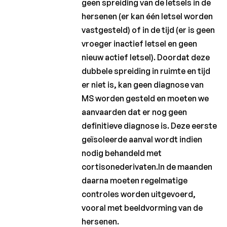
geen spreiding van de letsels in de
Comorbiditeiten
hersenen (er kan één letsel worden
waargenomen
vastgesteld) of in de tijd (er is geen
bij MS
vroeger inactief letsel en geen
Immunomodulerende
nieuw actief letsel). Doordat deze
behandelingen voor
dubbele spreiding in ruimte en tijd
relapsing-remitting
er niet is, kan geen diagnose van
MS
MS worden gesteld en moeten we
Bijwerkingen van
aanvaarden dat er nog geen
immunomodulerende
definitieve diagnose is. Deze eerste
behandelingen
geïsoleerde aanval wordt indien
Huidige en
nodig behandeld met
toekomstige
cortisonederivaten.In de maanden
immunomodulerende
behandelingen bij
daarna moeten regelmatige
progressieve
controles worden uitgevoerd,
vormen van MS
vooral met beeldvorming van de
De
hersenen.