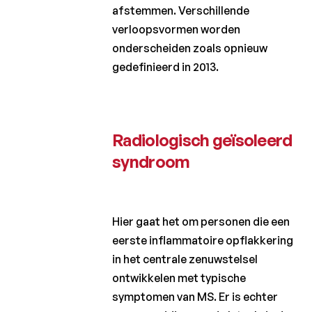
Symptomen
afstemmen. Verschillende
van MS
verloopsvormen worden
onderscheiden zoals opnieuw
Diagnose
van MS en
gedefinieerd in 2013.
differentiële
diagnose
Epidemiologie:
een ziekte die
Radiologisch geïsoleerd
vaker
syndroom
voorkomt bij
vrouwen
Genetische
factoren
Hier gaat het om personen die een
van
eerste inflammatoire opflakkering
vatbaarheid
en ernst
in het centrale zenuwstelsel
ontwikkelen met typische
Omgevingsfactoren
symptomen van MS. Er is echter
voor vatbaarheid