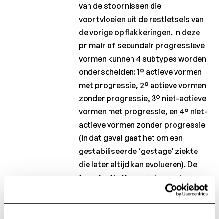
van de stoornissen die
voortvloeien uit de restletsels van
de vorige opflakkeringen. In deze
primair of secundair progressieve
vormen kunnen 4 subtypes worden
onderscheiden: 1° actieve vormen
met progressie, 2° actieve vormen
zonder progressie, 3° niet-actieve
vormen met progressie, en 4° niet-
actieve vormen zonder progressie
(in dat geval gaat het om een
gestabiliseerde ‘gestage' ziekte
die later altijd kan evolueren). De
term 'actief'
verwijst naar de
aanwezigheid van opflakkeringen
bovenop de progressie en/of
veranderingen in de MRI-beelden