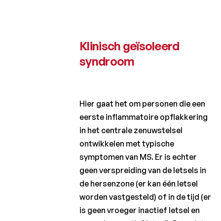
diagnose
meedelen
Neuroprotectie
en
Klinisch geïsoleerd
remyelinisatie:
syndroom
hoop en
werkelijkheid
Kan
celtherapie
Hier gaat het om personen die een
worden
eerste inflammatoire opflakkering
toegepast
bij MS?
in het centrale zenuwstelsel
ontwikkelen met typische
De
symptomen van MS. Er is echter
toekomst
van het
geen verspreiding van de letsels in
MS-
de hersenzone (er kan één letsel
onderzoek
worden vastgesteld) of in de tijd (er
is geen vroeger inactief letsel en