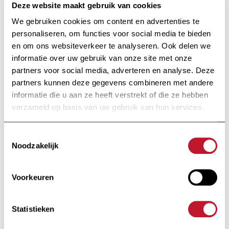
Deze website maakt gebruik van cookies
(nieuwe letsels of toename in
We gebruiken cookies om content en advertenties te
volume van reeds bestaande
personaliseren, om functies voor social media te bieden
letsels). De
term 'progressie'
duidt
en om ons websiteverkeer te analyseren. Ook delen we
op de verergering van de
informatie over uw gebruik van onze site met onze
symptomen en de handicap zoals
partners voor social media, adverteren en analyse. Deze
gemeten met de EDSS-schaal en de
partners kunnen deze gegevens combineren met andere
voormelde aanvullende
informatie die u aan ze heeft verstrekt of die ze hebben
verzameld op basis van uw gebruik van hun services.
onderzoeken.
Toestemmingsselectie
Het moet benadrukt worden dat de
Noodzakelijk
ernst en de activiteit van de ziekte
aanzienlijk, maar onvoorspelbaar
Voorkeuren
kunnen veranderen tijdens het
volledige verloop. De term
'goedaardige' MS wijst altijd op een
Statistieken
retrospectieve diagnose die pas na