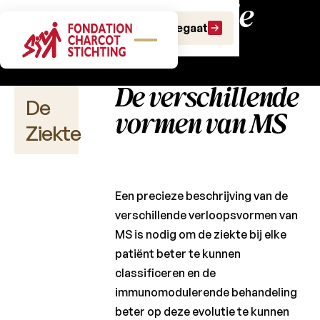
multiple
Alles over
Doe een gift
Doe een legaat
sclerose
De verschillende
De
vormen van MS
Ziekte
Multiple
Een precieze beschrijving van de
sclerose
verschillende verloopsvormen van
definiëren
MS is nodig om de ziekte bij elke
De
patiënt beter te kunnen
verschillende
classificeren en de
vormen van
immunomodulerende behandeling
MS
beter op deze evolutie te kunnen