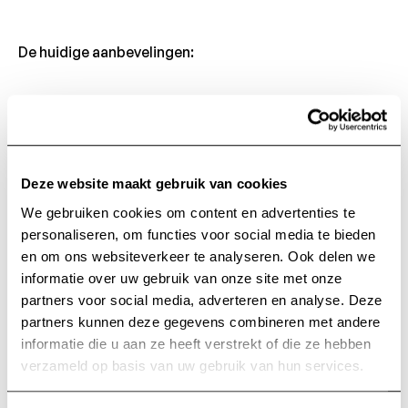
De huidige aanbevelingen:
Voor een EDSS-score van 0 tot 3.5
(geen tot
gematigde handicap):
Deze website maakt gebruik van cookies
Aërobe training (op uithouding): wandelen, nordic
We gebruiken cookies om content en advertenties te
walking, lopen, fietsen, crosstrainer, stepper,
personaliseren, om functies voor social media te bieden
roeibak, turnen, zwemmen, ...
Gemiddelde hartslag tijdens de inspanning tussen
en om ons websiteverkeer te analyseren. Ook delen we
65 en 75 % van de theoretische maximale hartslag
informatie over uw gebruik van onze site met onze
(210 – de leeftijd bij de man, 220 – de leeftijd bij de
partners voor social media, adverteren en analyse. Deze
vrouw).
Doel: 30 minuten zonder onderbreking naar rato van
partners kunnen deze gegevens combineren met andere
3 sessies per week.
Anaërobe training (op weerstand): globaal, maar
informatie die u aan ze heeft verstrekt of die ze hebben
ook analytisch, met of zonder materiaal (halters,
verzameld op basis van uw gebruik van hun services.
elastieken, machines), in statische, concentrische,
excentrische modus en gericht op de zwakste