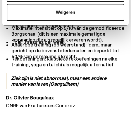
Voor een EDSS-score > 6.5
(stappen onmogelijk):
Weigeren
Aërobe training (op uithouding): boogschieten,
paardrijden, rolstoeldansen, ...
Maximale intensiteit op 5/10 van de gemodificeerde
Borgschaal (dit is een maximale gematigde
inspanning die als moeilijk ervaren wordt).
Doel: 3 sessies per week.
Anaërobe training (op weerstand): idem, maar
gericht op de bovenste ledematen en beperkt tot
60 % van de maximale kracht.
Rekoefeningen: Klassieke rekoefeningen na elke
training, yoga en tai chi als mogelijk alternatief
Ziek zijn is niet abnormaal, maar een andere
manier van leven (Canguilhem)
Dr. Olivier Bouquiaux
CNRF van Fraiture-en-Condroz