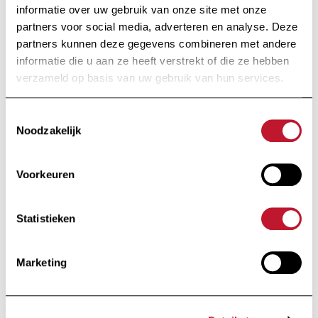
informatie over uw gebruik van onze site met onze
Voettekst
partners voor social media, adverteren en analyse. Deze
partners kunnen deze gegevens combineren met andere
informatie die u aan ze heeft verstrekt of die ze hebben
verzameld op basis van uw gebruik van hun services.
Toestemmingsselectie
Noodzakelijk
Voorkeuren
Stichting van openbaar nut
Onder de Hoge
Statistieken
Bescherming van Hare
Majesteit de Koningin
Marketing
Huart Hamoirlaan 48
1030 Brussel