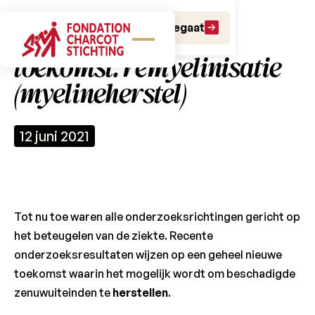
Doe een gift
Doe een legaat
Sleutelwoord van de
toekomst: remyelinisatie
(myelineherstel)
12 juni 2021
Tot nu toe waren alle onderzoeksrichtingen gericht op
het beteugelen van de ziekte. Recente
onderzoeksresultaten wijzen op een geheel nieuwe
toekomst waarin het mogelijk wordt om beschadigde
zenuwuiteinden te
herstellen
.