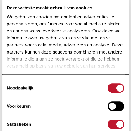
neuroloog uw persoonlijke situatie in overweging bij
Deze website maakt gebruik van cookies
het verstrekken van een advies.
We gebruiken cookies om content en advertenties te
personaliseren, om functies voor social media te bieden
en om ons websiteverkeer te analyseren. Ook delen we
informatie over uw gebruik van onze site met onze
partners voor social media, adverteren en analyse. Deze
Terug naar het n
partners kunnen deze gegevens combineren met andere
Terug naar het nieuws
informatie die u aan ze heeft verstrekt of die ze hebben
verzameld op basis van uw gebruik van hun services.
Voettekst
Toestemmingsselectie
Noodzakelijk
Voorkeuren
Statistieken