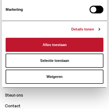
Marketing
Stichting van openbaar nut
Onder de Hoge
Bescherming van Hare
Majesteit de Koningin
Details tonen
Alles toestaan
Huart Hamoirlaan 48
1030 Brussel
Selectie toestaan
+32 (0) 2 426 49 30
Snelle Toegang
Weigeren
Actualiteit
Steun ons
Contact