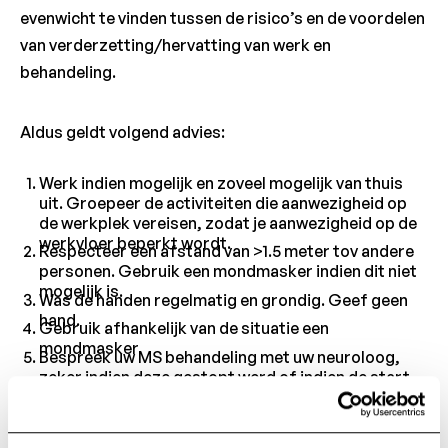
evenwicht te vinden tussen de risico’s en de voordelen
van verderzetting/hervatting van werk en
behandeling.
Aldus geldt volgend advies:
Werk indien mogelijk en zoveel mogelijk van thuis
uit. Groepeer de activiteiten die aanwezigheid op
de werkplek vereisen, zodat je aanwezigheid op de
werkvloer beperkt wordt.
Respecteer een afstand van >1.5 meter tov andere
personen. Gebruik een mondmasker indien dit niet
mogelijk is.
Was de handen regelmatig en grondig. Geef geen
hand.
Gebruik afhankelijk van de situatie een
mondmasker.
Bespreek uw MS behandeling met uw neuroloog,
zeker indien deze gestopt werd of indien de start
ervan uitgesteld werd. Overigens blijft het
algemeen advies van de Medische Adviesraad dd 11-
03-2020 van toepassing, maar uiteraard neemt uw