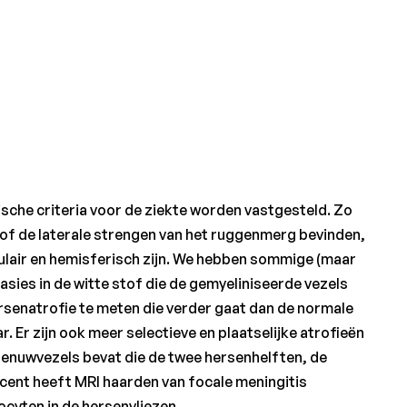
che criteria voor de ziekte worden vastgesteld. Zo
 of de laterale strengen van het ruggenmerg bevinden,
culair en hemisferisch zijn. We hebben sommige (maar
easies in de witte stof die de gemyeliniseerde vezels
rsenatrofie te meten die verder gaat dan de normale
Er zijn ook meer selectieve en plaatselijke atrofieën
 zenuwvezels bevat die de twee hersenhelften, de
cent heeft MRI haarden van focale meningitis
cyten in de hersenvliezen.