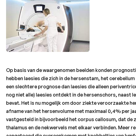
Op basis van de waargenomen beelden konden prognostis
hebben laesies die zich in de hersenstam, het cerebellum
een slechtere prognose dan laesies die alleen periventri
nog niet alle) laesies ontdekt in de hersenschors, naast l
bevat. Het is nu mogelijk om door ziekte veroorzaakte he
afname van het hersenvolume met maximaal 0,4% per jaar. 
vastgesteld in bijvoorbeeld het corpus callosum, dat de
thalamus en de nekwervels met elkaar verbinden. Meer re
aangetoond die overeenkomen met knobbeltjes van lymfo