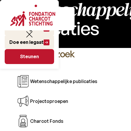
Wetenschappeli
publicaties
Doe een gift
Doe een legaat
Het Onderzoek
Steunen
Steunen
Wetenschappelijke publicaties
Projectoproepen
Charcot Fonds