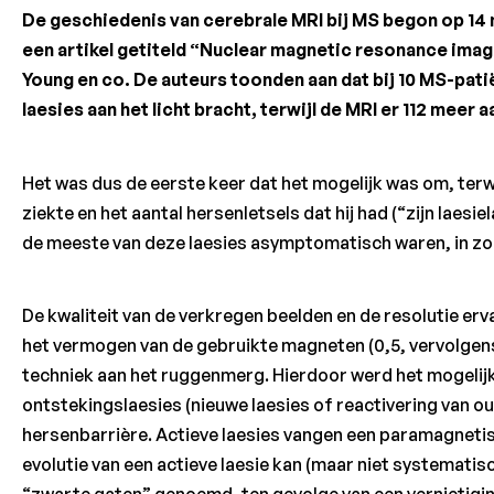
De geschiedenis van cerebrale MRI bij MS begon op 14 
een artikel getiteld “Nuclear magnetic resonance imagin
Young en co. De auteurs toonden aan dat bij 10 MS-pati
laesies aan het licht bracht, terwijl de MRI er 112 meer a
Het was dus de eerste keer dat het mogelijk was om, terwi
ziekte en het aantal hersenletsels dat hij had (“zijn laesi
de meeste van deze laesies asymptomatisch waren, in zo
De kwaliteit van de verkregen beelden en de resolutie erv
het vermogen van de gebruikte magneten (0,5, vervolgens
techniek aan het ruggenmerg. Hierdoor werd het mogelijk
ontstekingslaesies (nieuwe laesies of reactivering van oud
hersenbarrière. Actieve laesies vangen een paramagneti
evolutie van een actieve laesie kan (maar niet systematisc
“zwarte gaten” genoemd, ten gevolge van een vernietigin