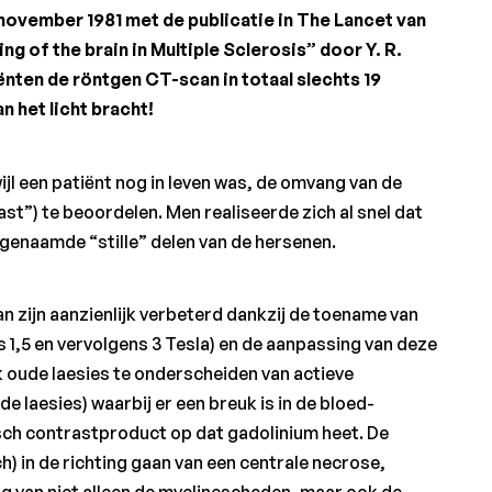
november 1981 met de publicatie in The Lancet van
g of the brain in Multiple Sclerosis” door Y. R.
ënten de röntgen CT-scan in totaal slechts 19
an het licht bracht!
jl een patiënt nog in leven was, de omvang van de
elast”) te beoordelen. Men realiseerde zich al snel dat
genaamde “stille” delen van de hersenen.
an zijn aanzienlijk verbeterd dankzij de toename van
 1,5 en vervolgens 3 Tesla) en de aanpassing van deze
 oude laesies te onderscheiden van actieve
e laesies) waarbij er een breuk is in de bloed-
sch contrastproduct op dat gadolinium heet. De
h) in de richting gaan van een centrale necrose,
g van niet alleen de myelinescheden, maar ook de