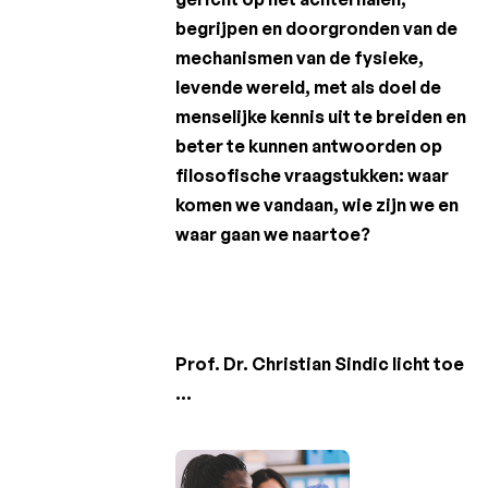
Charcot
begrijpen en doorgronden van de
Clinical
mechanismen van de fysieke,
Fellowship
levende wereld, met als doel de
Charcot
menselijke kennis uit te breiden en
PhD
beter te kunnen antwoorden op
Fellowship
filosofische vraagstukken: waar
komen we vandaan, wie zijn we en
Klinisch
onderzoek
waar gaan we naartoe?
Wetenschappelijke
nieuwsbrieven
Prof. Dr. Christian Sindic licht toe
...