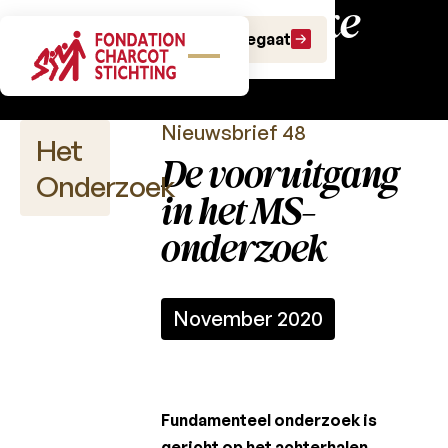
Wetenschappelijke
Doe een gift
Doe een legaat
publicaties
Nieuwsbrief 48
Het
De vooruitgang
Onderzoek
in het MS-
onderzoek
Wetenschappelijke
publicaties
November 2020
Projectoproepen
Charcot
Fundamenteel onderzoek is
Fonds
gericht op het achterhalen,