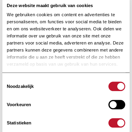
overheersende
Deze website maakt gebruik van cookies
theorieën
We gebruiken cookies om content en advertenties te
personaliseren, om functies voor social media te bieden
en om ons websiteverkeer te analyseren. Ook delen we
Dankzij translationeel onderzoek
informatie over uw gebruik van onze site met onze
konden de belangrijkste
partners voor social media, adverteren en analyse. Deze
mechanismen achterhaald worden,
partners kunnen deze gegevens combineren met andere
om ze vervolgens te kunnen
informatie die u aan ze heeft verstrekt of die ze hebben
blokkeren aan de hand van een
verzameld op basis van uw gebruik van hun services.
gerichte behandeling. Dit is
bijvoorbeeld het geval bij het
Toestemmingsselectie
doorbreken van de
bloed-
Noodzakelijk
hersenbarrière
en de abnormale
doorstroom van geactiveerde
Voorkeuren
auto-agressieve lymfocyten van
het bloed naar de hersenen. Het
Statistieken
beste voorbeeld van het blokkeren