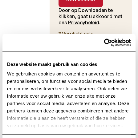
Door op Downloaden te
klikken, gaat u akkoord met
ons
Privacybeleid
.
* Verplicht veld
Op de hoogte
Deze website maakt gebruik van cookies
blijven
We gebruiken cookies om content en advertenties te
personaliseren, om functies voor social media te bieden
en om ons websiteverkeer te analyseren. Ook delen we
informatie over uw gebruik van onze site met onze
Ontvang alle informatie met betrekking tot
onderzoek en nieuws van de Charcot Stichting
partners voor social media, adverteren en analyse. Deze
rechtstreeks in je inbox.
partners kunnen deze gegevens combineren met andere
informatie die u aan ze heeft verstrekt of die ze hebben
verzameld op basis van uw gebruik van hun services.