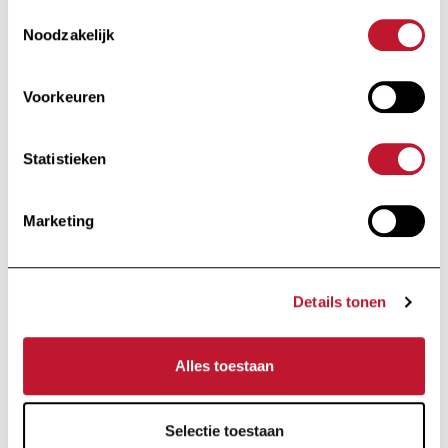
Toestemmingsselectie
Noodzakelijk
Ik schrijf me in
Voorkeuren
Door op "Ik schrijf me in" te klikken, aanvaardt u ons
privacybeleid
.
Statistieken
Voettekst
Marketing
Details tonen
Alles toestaan
Stichting van openbaar nut
Selectie toestaan
Onder de Hoge