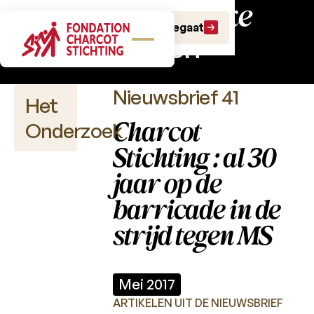
Wetenschappelijke
Doe een gift
Doe een legaat
nieuwsbrieven
Nieuwsbrief 41
Het
Charcot
Onderzoek
Stichting : al 30
jaar op de
Wetenschappelijke
barricade in de
publicaties
strijd tegen MS
Projectoproepen
Mei 2017
Charcot
Fonds
ARTIKELEN UIT DE NIEUWSBRIEF