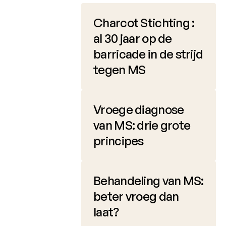
Charcot
Charcot Stichting :
Clinical
Fellowship
al 30 jaar op de
barricade in de strijd
Charcot
PhD
tegen MS
Fellowship
Klinisch
onderzoek
Vroege diagnose
van MS: drie grote
Wetenschappelijke
principes
nieuwsbrieven
Behandeling van MS:
beter vroeg dan
laat?