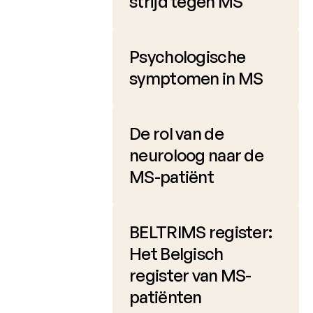
strijd tegen MS
Charcot
Clinical
Fellowship
Psychologische
Charcot
symptomen in MS
PhD
Fellowship
De rol van de
Klinisch
onderzoek
neuroloog naar de
MS-patiënt
Wetenschappelijke
nieuwsbrieven
BELTRIMS register:
Het Belgisch
register van MS-
patiënten