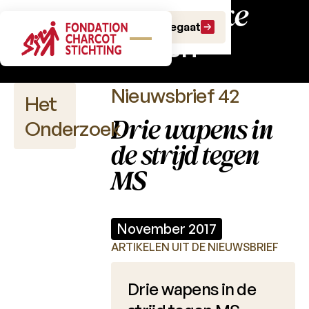
Wetenschappelijke
Doe een gift
Doe een legaat
nieuwsbrieven
Nieuwsbrief 42
Het
Drie wapens in
Onderzoek
de strijd tegen
MS
Wetenschappelijke
publicaties
November 2017
Projectoproepen
ARTIKELEN UIT DE NIEUWSBRIEF
Charcot
Drie wapens in de
Fonds