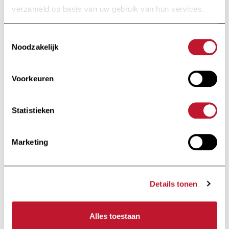
onderzoek en nieuws van de Charcot Stichting
verzameld op basis van uw gebruik van hun services.
rechtstreeks in je inbox.
Toestemmingsselectie
Noodzakelijk
Voorkeuren
Ik schrijf me in
Statistieken
Door op "Ik schrijf me in" te klikken, aanvaardt u ons
privacybeleid
.
Marketing
Voettekst
Details tonen
Alles toestaan