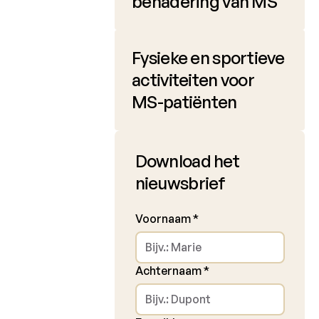
benadering van MS
Charcot
Clinical
Fellowship
Fysieke en sportieve
Charcot
activiteiten voor
PhD
MS-patiënten
Fellowship
Klinisch
onderzoek
Download het
nieuwsbrief
Wetenschappelijke
nieuwsbrieven
Voornaam
*
Achternaam
*