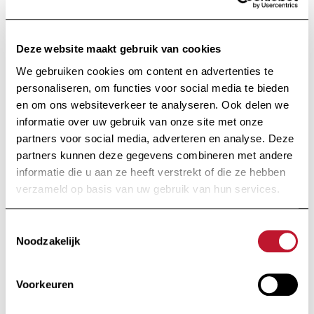
Ontvang alle informatie met betrekking tot
onderzoek en nieuws van de Charcot Stichting
Deze website maakt gebruik van cookies
rechtstreeks in je inbox.
We gebruiken cookies om content en advertenties te
personaliseren, om functies voor social media te bieden
en om ons websiteverkeer te analyseren. Ook delen we
informatie over uw gebruik van onze site met onze
partners voor social media, adverteren en analyse. Deze
Ik schrijf me in
partners kunnen deze gegevens combineren met andere
informatie die u aan ze heeft verstrekt of die ze hebben
verzameld op basis van uw gebruik van hun services.
Door op "Ik schrijf me in" te klikken, aanvaardt u ons
privacybeleid
.
Toestemmingsselectie
Noodzakelijk
Voettekst
Voorkeuren