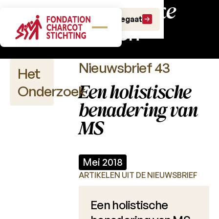
Wetenschappelijke
Doe een gift
Doe een legaat
nieuwsbrieven
Nieuwsbrief 43
Het
Een holistische
Onderzoek
benadering van
MS
Wetenschappelijke
publicaties
Mei 2018
Projectoproepen
ARTIKELEN UIT DE NIEUWSBRIEF
Charcot
Een holistische
Fonds