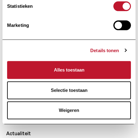
Statistieken
Marketing
Stichting van openbaar nut
Details tonen
Onder de Hoge
Bescherming van Hare
Majesteit de Koningin
Alles toestaan
Selectie toestaan
Huart Hamoirlaan 48
1030 Brussel
+32 (0) 2 426 49 30
Weigeren
Snelle Toegang
Actualiteit