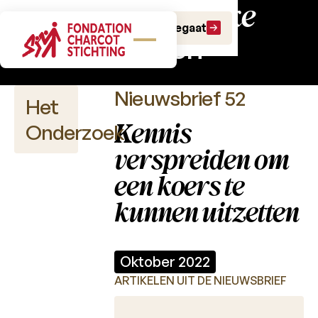
Wetenschappelijke
Doe een gift
Doe een legaat
nieuwsbrieven
Nieuwsbrief 52
Het
Kennis
Onderzoek
verspreiden om
een koers te
Wetenschappelijke
kunnen uitzetten
publicaties
Projectoproepen
Oktober 2022
ARTIKELEN UIT DE NIEUWSBRIEF
Charcot
Fonds