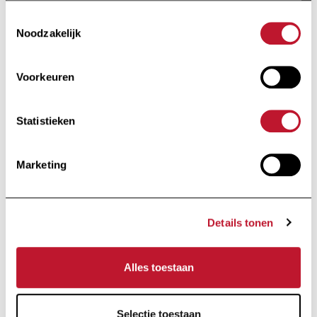
Toestemmingsselectie
Noodzakelijk
Ik schrijf me in
Voorkeuren
Door op "Ik schrijf me in" te klikken, aanvaardt u ons
privacybeleid
.
Statistieken
Voettekst
Marketing
Details tonen
Alles toestaan
Stichting van openbaar nut
Selectie toestaan