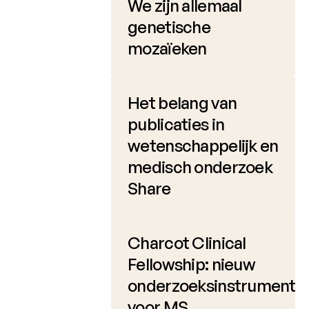
We zijn allemaal
Charcot
genetische
Clinical
mozaïeken
Fellowship
Charcot
PhD
Het belang van
Fellowship
publicaties in
Klinisch
wetenschappelijk en
onderzoek
medisch onderzoek
Wetenschappelijke
Share
nieuwsbrieven
Charcot Clinical
Fellowship: nieuw
onderzoeksinstrument
voor MS