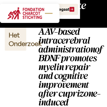
Wetenschappelijke
Doe een gift
Doe een legaat
publicaties
AAV-based
Het
intracerebral
Onderzoek
administrationof
BDNF promotes
myelin repair
Wetenschappelijke
publicaties
and cognitive
improvement
2026
after cuprizone-
2025
induced
2024