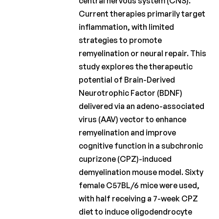
central nervous system (CNS).
Charcot
Current therapies primarily target
Fonds
inflammation, with limited
Charcot
strategies to promote
Clinical
remyelination or neural repair. This
Fellowship
study explores the therapeutic
Charcot
potential of Brain-Derived
PhD
Neurotrophic Factor (BDNF)
Fellowship
delivered via an adeno-associated
virus (AAV) vector to enhance
Klinisch
onderzoek
remyelination and improve
cognitive function in a subchronic
Wetenschappelijke
cuprizone (CPZ)-induced
nieuwsbrieven
demyelination mouse model. Sixty
female C57BL/6 mice were used,
with half receiving a 7-week CPZ
diet to induce oligodendrocyte