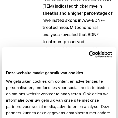
(TEM) indicated thicker myelin
sheaths and a higher percentage of
myelinated axons in AAV-BDNF-
treated mice. Mitochondrial
analyses revealed that BDNF
treatment preserved
mitochondrial integrity, with
reduced swelling and improved
structural regularity. Inflammatory
markers showed no differences in
Deze website maakt gebruik van cookies
Iba1 but indicated a trend of
We gebruiken cookies om content en advertenties te
reduced astrocytic activation with
personaliseren, om functies voor social media te bieden
BDNF. These results demonstrate
en om ons websiteverkeer te analyseren. Ook delen we
that AAV-BDNF therapy enhances
informatie over uw gebruik van onze site met onze
remyelination, myelin integrity,
partners voor social media, adverteren en analyse. Deze
mitochondrial structure, and
partners kunnen deze gegevens combineren met andere