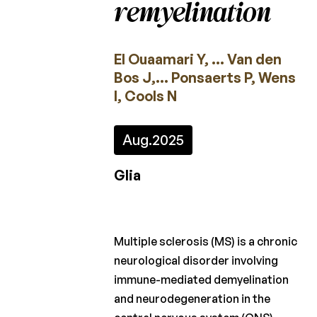
remyelination
2023
2022
El Ouaamari Y, … Van den
2021
Bos J,… Ponsaerts P, Wens
I, Cools N
2020
2019
Aug.
2025
2018
Glia
2017
2016
2015
Multiple sclerosis (MS) is a chronic
neurological disorder involving
immune-mediated demyelination
Projectoproepen
and neurodegeneration in the