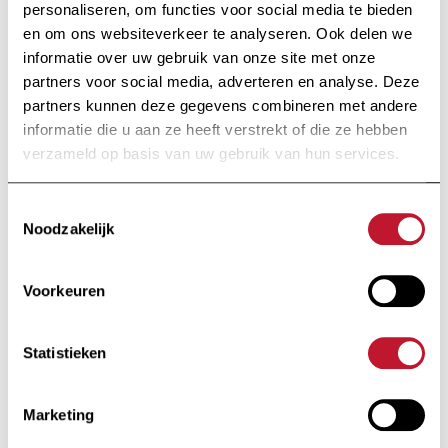
personaliseren, om functies voor social media te bieden
en om ons websiteverkeer te analyseren. Ook delen we
informatie over uw gebruik van onze site met onze
Bekijk de public
Bekijk de publicatie
partners voor social media, adverteren en analyse. Deze
partners kunnen deze gegevens combineren met andere
informatie die u aan ze heeft verstrekt of die ze hebben
Op de hoogte
verzameld op basis van uw gebruik van hun services.
blijven
Toestemmingsselectie
Noodzakelijk
Ontvang alle informatie met betrekking tot
onderzoek en nieuws van de Charcot Stichting
Voorkeuren
rechtstreeks in je inbox.
Statistieken
Marketing
Ik schrijf me in