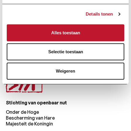
Details tonen
Door op "Ik schrijf me in" te klikken, aanvaardt u ons
privacybeleid
.
Alles toestaan
Voettekst
Selectie toestaan
Weigeren
Stichting van openbaar nut
Onder de Hoge
Bescherming van Hare
Majesteit de Koningin