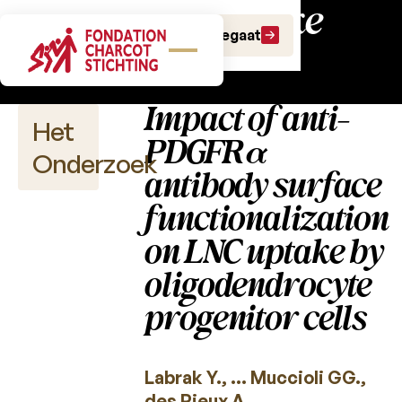
Wetenschappelijke
Doe een gift
Doe een legaat
publicaties
Impact of anti-
Het
PDGFRα
Onderzoek
antibody surface
functionalization
on LNC uptake by
Wetenschappelijke
publicaties
oligodendrocyte
progenitor cells
2026
2025
Labrak Y., … Muccioli GG.,
2024
des Rieux A.