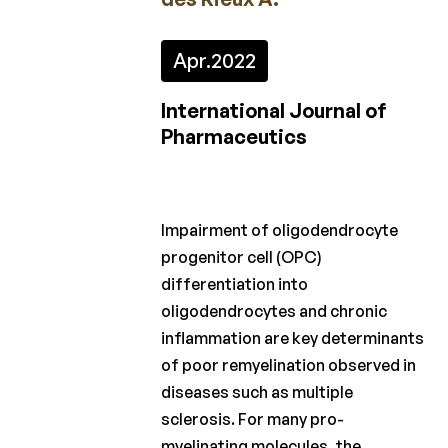
2023
2022
Apr.
2022
2021
International Journal of
Pharmaceutics
2020
2019
2018
Impairment of oligodendrocyte
progenitor cell (OPC)
2017
differentiation into
2016
oligodendrocytes and chronic
2015
inflammation are key determinants
of poor remyelination observed in
diseases such as multiple
Projectoproepen
sclerosis. For many pro-
myelinating molecules, the