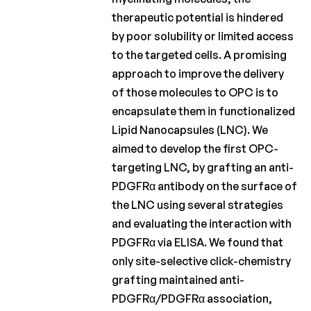
Charcot
therapeutic potential is hindered
Fonds
by poor solubility or limited access
to the targeted cells. A promising
Charcot
Clinical
approach to improve the delivery
Fellowship
of those molecules to OPC is to
encapsulate them in functionalized
Charcot
PhD
Lipid Nanocapsules (LNC). We
Fellowship
aimed to develop the first OPC-
targeting LNC, by grafting an anti-
Klinisch
onderzoek
PDGFRα antibody on the surface of
the LNC using several strategies
Wetenschappelijke
and evaluating the interaction with
nieuwsbrieven
PDGFRα via ELISA. We found that
only site-selective click-chemistry
grafting maintained anti-
PDGFRα/PDGFRα association,