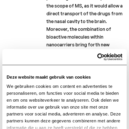
the scope of MS, as it would allow a
direct transport of the drugs from
the nasal cavity to the brain.
Moreover, the combination of
bioactive molecules within
nanocarriers bring forth new
opportunities for MS therapies,
allowing and/or increasing their
transport to the CNS. Here we will
review and discuss these
Deze website maakt gebruik van cookies
alternative administration routes
We gebruiken cookies om content en advertenties te
as well as the nanocarrier
personaliseren, om functies voor social media te bieden
approaches useful to deliver drugs
en om ons websiteverkeer te analyseren. Ook delen we
for MS.
informatie over uw gebruik van onze site met onze
partners voor social media, adverteren en analyse. Deze
partners kunnen deze gegevens combineren met andere
Keywords:
Blood-brain-barrier;
informatie die u aan ze heeft verstrekt of die ze hebben