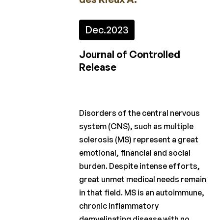
2023
2022
Dec.
2023
2021
Journal of Controlled
Release
2020
2019
2018
Disorders of the central nervous
system (CNS), such as multiple
2017
sclerosis (MS) represent a great
2016
emotional, financial and social
2015
burden. Despite intense efforts,
great unmet medical needs remain
in that field. MS is an autoimmune,
Projectoproepen
chronic inflammatory
demyelinating disease with no