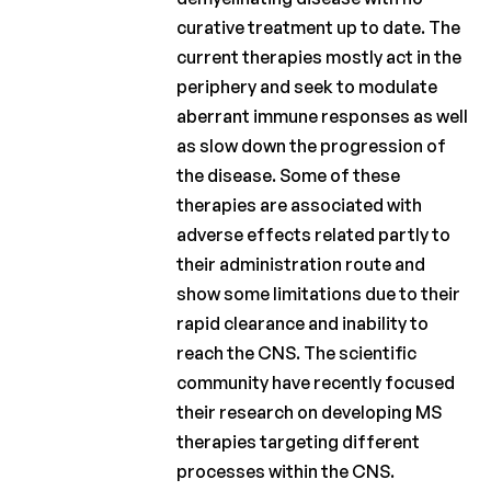
Charcot
curative treatment up to date. The
Fonds
current therapies mostly act in the
periphery and seek to modulate
Charcot
Clinical
aberrant immune responses as well
Fellowship
as slow down the progression of
the disease. Some of these
Charcot
PhD
therapies are associated with
Fellowship
adverse effects related partly to
their administration route and
Klinisch
onderzoek
show some limitations due to their
rapid clearance and inability to
Wetenschappelijke
reach the CNS. The scientific
nieuwsbrieven
community have recently focused
their research on developing MS
therapies targeting different
processes within the CNS.