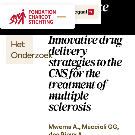
Wetenschappelijke
Doe een gift
Doe een legaat
publicaties
Innovative drug
Het
delivery
Onderzoek
strategies to the
CNS for the
treatment of
Wetenschappelijke
publicaties
multiple
sclerosis
2026
2025
Mwema A., Muccioli GG,
2024
des Rieux A.