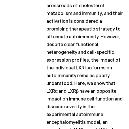
Charcot
crossroads of cholesterol
Fonds
metabolism and immunity, and their
activation is considered a
Charcot
promising therapeutic strategy to
Clinical
Fellowship
attenuate autoimmunity. However,
despite clear functional
Charcot
heterogeneity and cell-specific
PhD
Fellowship
expression profiles, the impact of
the individual LXR isoforms on
Klinisch
autoimmunity remains poorly
onderzoek
understood. Here, we show that
Wetenschappelijke
LXRα and LXRβ have an opposite
nieuwsbrieven
impact on immune cell function and
disease severity in the
experimental autoimmune
encephalomyelitis model, an