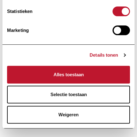
blijven
Statistieken
Ontvang alle informatie met betrekking tot
onderzoek en nieuws van de Charcot Stichting
Marketing
rechtstreeks in je inbox.
Details tonen
Alles toestaan
Ik schrijf me in
Selectie toestaan
Door op "Ik schrijf me in" te klikken, aanvaardt u ons
privacybeleid
.
Weigeren
Voettekst