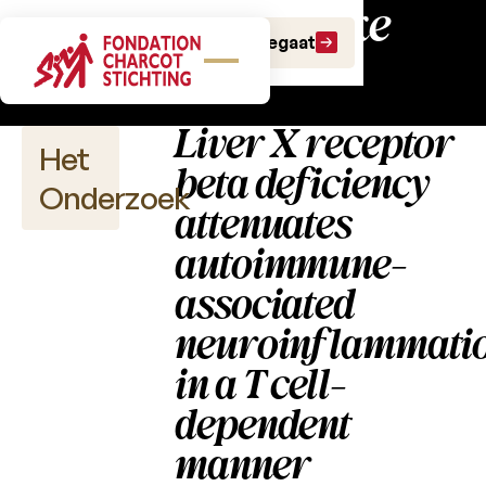
Wetenschappelijke
Doe een gift
Doe een legaat
publicaties
Liver X receptor
Het
beta deficiency
Onderzoek
attenuates
autoimmune-
associated
Wetenschappelijke
publicaties
neuroinflammati
in a T cell-
2026
dependent
2025
manner
2024