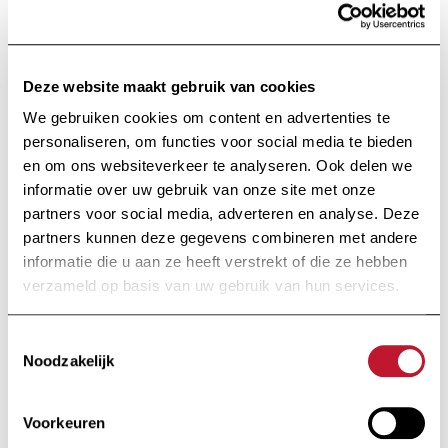
of LXR-based therapeutic
strategies aimed at dampening
autoimmunity and
Deze website maakt gebruik van cookies
neuroinflammation.
We gebruiken cookies om content en advertenties te
personaliseren, om functies voor social media te bieden
Keywords:
Autoimmunity;
en om ons websiteverkeer te analyseren. Ook delen we
Cholesterol metabolism;
informatie over uw gebruik van onze site met onze
Immunometabolism; Liver X
partners voor social media, adverteren en analyse. Deze
receptors; Multiple sclerosis.
partners kunnen deze gegevens combineren met andere
informatie die u aan ze heeft verstrekt of die ze hebben
verzameld op basis van uw gebruik van hun services.
Bekijk de public
Bekijk de publicatie
Toestemmingsselectie
Noodzakelijk
Op de hoogte
Voorkeuren