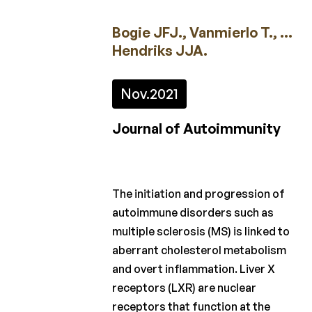
2023
Bogie JFJ., Vanmierlo T., …
2022
Hendriks JJA.
2021
Nov.
2021
2020
2019
Journal of Autoimmunity
2018
2017
The initiation and progression of
2016
autoimmune disorders such as
multiple sclerosis (MS) is linked to
2015
aberrant cholesterol metabolism
and overt inflammation. Liver X
Projectoproepen
receptors (LXR) are nuclear
receptors that function at the