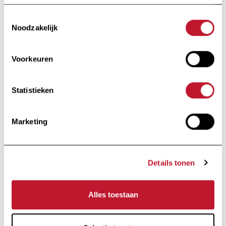
magnetoencephalography; multiple
Toestemmingsselectie
sclerosis; n-back task; working
Noodzakelijk
memory.
Voorkeuren
Bekijk de public
Bekijk de publicatie
Statistieken
Op de hoogte
Marketing
blijven
Details tonen
Ontvang alle informatie met betrekking tot
onderzoek en nieuws van de Charcot Stichting
Alles toestaan
rechtstreeks in je inbox.