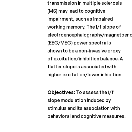
transmission in multiple sclerosis
Charcot
(MS) may lead to cognitive
Fonds
impairment, such as impaired
Charcot
working memory. The 1/f slope of
Clinical
electroencephalography/magnetoen
Fellowship
(EEG/MEG) power spectra is
Charcot
shown to be a non-invasive proxy
PhD
of excitation/inhibition balance. A
Fellowship
flatter slope is associated with
Klinisch
higher excitation/lower inhibition.
onderzoek
Objectives:
To assess the 1/f
Wetenschappelijke
nieuwsbrieven
slope modulation induced by
stimulus and its association with
behavioral and cognitive measures.