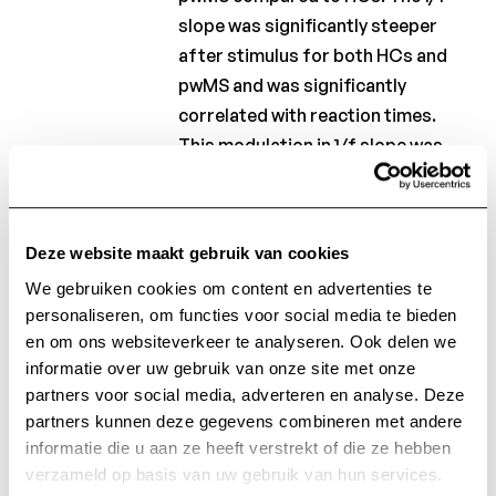
slope was significantly steeper
after stimulus for both HCs and
pwMS and was significantly
correlated with reaction times.
This modulation in 1/f slope was
significantly correlated with
visuospatial memory assessed by
the BVMT-R test.
Deze website maakt gebruik van cookies
We gebruiken cookies om content en advertenties te
Conclusion:
Our results suggest
personaliseren, om functies voor social media te bieden
possible inhibitory mechanism
en om ons websiteverkeer te analyseren. Ook delen we
deficits in pwMS during a working
informatie over uw gebruik van onze site met onze
memory task.
partners voor social media, adverteren en analyse. Deze
partners kunnen deze gegevens combineren met andere
informatie die u aan ze heeft verstrekt of die ze hebben
Keywords:
1/f exponent; Aperiodic;
verzameld op basis van uw gebruik van hun services.
excitation/inhibition balance;