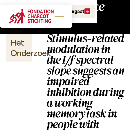
Wetenschappelijke
Doe een gift
Doe een legaat
publicaties
Stimulus-related
Het
modulation in
Onderzoek
the 1/f spectral
slope suggests an
impaired
Wetenschappelijke
publicaties
inhibition during
a working
2026
memory task in
2025
people with
2024