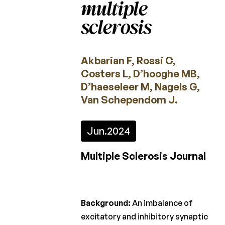
multiple
2023
sclerosis
2022
2021
Akbarian F, Rossi C,
2020
Costers L, D’hooghe MB,
D’haeseleer M, Nagels G,
2019
Van Schependom J.
2018
2017
Jun.
2024
2016
Multiple Sclerosis Journal
2015
Background:
An imbalance of
Projectoproepen
excitatory and inhibitory synaptic