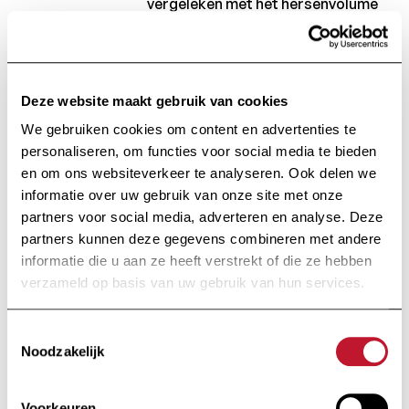
vergeleken met het hersenvolume
van gezonde personen van
hetzelfde geslacht en dezelfde
leeftijd. Neurologen zullen op die
Deze website maakt gebruik van cookies
manier de hersenvolumes van hun
MS-patiënten kunnen beoordelen.
We gebruiken cookies om content en advertenties te
Naast de volumes van de grijze en
personaliseren, om functies voor social media te bieden
en om ons websiteverkeer te analyseren. Ook delen we
de witte materie in de hersenen
informatie over uw gebruik van onze site met onze
zullen ook het volume en het aantal
partners voor social media, adverteren en analyse. Deze
van de hersenlaesies worden
partners kunnen deze gegevens combineren met andere
berekend. Na de eerste MRI-scan
informatie die u aan ze heeft verstrekt of die ze hebben
en metingen zal ook een latere MRI-
verzameld op basis van uw gebruik van hun services.
scan worden gebruikt om het
hersen- en het laesievolume te
Toestemmingsselectie
bepalen. Deze cijfers zullen dan een
Noodzakelijk
aanwijzing zijn voor de evolutie van
de aandoening. Deze metingen en
Voorkeuren