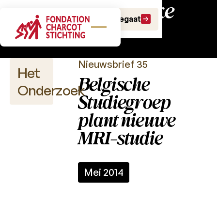
Wetenschappelijke
Doe een gift
Doe een legaat
publicaties
Nieuwsbrief 35
Het
Belgische
Onderzoek
Studiegroep
plant nieuwe
MRI-studie
Wetenschappelijke
publicaties
Projectoproepen
Mei 2014
Charcot
Fonds