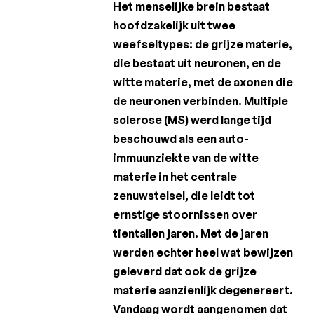
Het menselijke brein bestaat
Charcot
hoofdzakelijk uit twee
Clinical
weefseltypes: de grijze materie,
Fellowship
die bestaat uit neuronen, en de
Charcot
witte materie, met de axonen die
PhD
de neuronen verbinden. Multiple
Fellowship
sclerose (MS) werd lange tijd
Klinisch
beschouwd als een auto-
onderzoek
immuunziekte van de witte
materie in het centrale
Wetenschappelijke
nieuwsbrieven
zenuwstelsel, die leidt tot
ernstige stoornissen over
tientallen jaren. Met de jaren
werden echter heel wat bewijzen
geleverd dat ook de grijze
materie aanzienlijk degenereert.
Vandaag wordt aangenomen dat