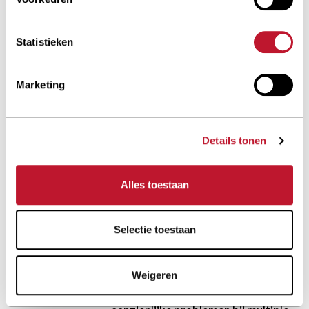
berekeningen zullen gebeuren door
de ingenieurs van icoMetrix, een
Statistieken
spin-offbedrijf dat is verbonden
aan de universiteiten van Leuven en
Antwerpen.
Marketing
Gepersonaliseerde
Details tonen
geneeskunde
Alles toestaan
De neurologen van de Belgische
Studiegroep zullen deze metingen
Selectie toestaan
dan vergelijken met de klinische
metingen van de cognitieve
functies van de deelnemende
Weigeren
patiënten. De cognitie stelt vaak