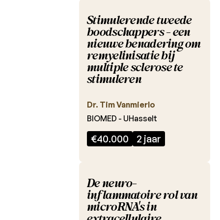
Laureaten
2013
Stimulerende tweede
boodschappers - een
Laureaten
nieuwe benadering om
2012
remyelinisatie bij
multiple sclerose te
Charcot
stimuleren
Clinical
Fellowship
Dr. Tim Vanmierlo
Charcot
PhD
BIOMED - UHasselt
Fellowship
€40.000
2 jaar
Klinisch
onderzoek
De neuro-
BELTRIMS
inflammatoire rol van
Studie
microRNA's in
extracellulaire
PIXAMS