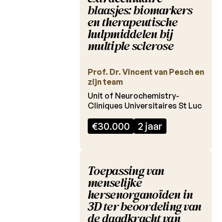
Studie
blaasjes: biomarkers
en therapeutische
ASIIMS
hulpmiddelen bij
Studie
multiple sclerose
Wetenschappelijke
Prof. Dr. Vincent van Pesch en
nieuwsbrieven
zijn team
Unit of Neurochemistry-
Cliniques Universitaires St Luc
€30.000
2 jaar
Toepassing van
menselijke
hersenorganoïden in
3D ter beoordeling van
de daadkracht van