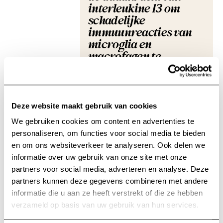
interleukine 13 om
schadelijke
immuunreacties van
microglia en
macrofagen te
blokkeren.
Prof. Dr. Peter Ponsaerts en
Dr. Debbie Le Blon
Deze website maakt gebruik van cookies
Laboratory of Experimental
We gebruiken cookies om content en advertenties te
Hematology - UAntwerpen
personaliseren, om functies voor social media te bieden
en om ons websiteverkeer te analyseren. Ook delen we
€30.000
2 jaar
informatie over uw gebruik van onze site met onze
partners voor social media, adverteren en analyse. Deze
partners kunnen deze gegevens combineren met andere
Het gebruik van
informatie die u aan ze heeft verstrekt of die ze hebben
doelgerichte
verzameld op basis van uw gebruik van hun services.
nanopartikels bij