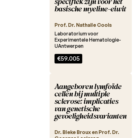
specifiek zijn voor het
Charcot
basische myeline-eiwit
Fonds
Reglement
Prof. Dr. Nathalie Cools
Laboratorium voor
Laureaten
Experimentele Hematologie-
2026
UAntwerpen
Laureaten
€59.005
2025
Laureaten
2024
Aangeboren lymfoïde
cellen bij multiple
Laureaten
2023
sclerose: implicaties
van genetische
Laureaten
gevoeligheidsvarianten
2022
Laureaten
Dr. Bieke Broux en Prof. Dr.
2021