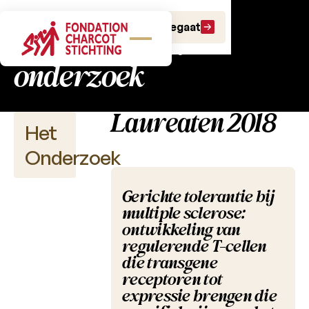
Charcot Fonds:
Doe een gift
Doe een legaat
fundamenteel
onderzoek
Laureaten 2018
Het
Onderzoek
Gerichte tolerantie bij
multiple sclerose:
Wetenschappelijke
ontwikkeling van
publicaties
regulerende T-cellen
die transgene
Projectoproepen
receptoren tot
expressie brengen die