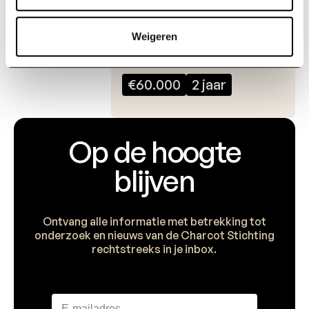
Prof. Dr. Geert van Loo en
Prof. Dr. Mohamed Lamkanfi
Weigeren
VIB / UGent
€60.000
2 jaar
Op de hoogte
blijven
Ontvang alle informatie met betrekking tot
onderzoek en nieuws van de Charcot Stichting
rechtstreeks in je inbox.