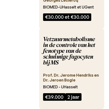
Georges Leclercq
BIOMED-UHasselt et UGent
Laureaten
2020
€30.000 et €30.000
Laureaten
2019
Laureaten
Vetzuurmetabolisme
2018
in de controle van het
fenotype van de
Laureaten
schuimige fagocyten
2017
bij MS
Laureaten
2016
Prof. Dr. Jerome Hendriks en
Dr. Jeroen Bogie
Laureaten
2015
BIOMED - UHasselt
Laureaten
€39.000
2 jaar
2014