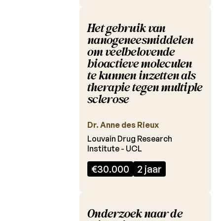
Laureaten
Het gebruik van
2020
nanogeneesmiddelen
Laureaten
om veelbelovende
2019
bioactieve moleculen
te kunnen inzetten als
Laureaten
therapie tegen multiple
2018
sclerose
Laureaten
2017
Dr. Anne des Rieux
Laureaten
Louvain Drug Research
2016
Institute - UCL
Laureaten
€30.000
2 jaar
2015
Laureaten
2014
Onderzoek naar de