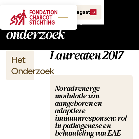
Charcot Fonds:
Doe een gift
Doe een legaat
fundamenteel
onderzoek
Laureaten 2017
Het
Onderzoek
Noradrenerge
modulatie van
Wetenschappelijke
aangeboren en
publicaties
adaptieve
immuunresponsen: rol
Projectoproepen
in pathogenese en
behandeling van EAE