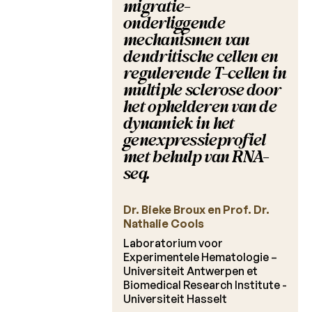
migratie-
Laureaten
2013
onderliggende
mechanismen van
Laureaten
dendritische cellen en
2012
regulerende T-cellen in
multiple sclerose door
Charcot
het ophelderen van de
Clinical
dynamiek in het
Fellowship
genexpressieprofiel
met behulp van RNA-
Charcot
PhD
seq.
Fellowship
Dr. Bieke Broux en Prof. Dr.
Klinisch
Nathalie Cools
onderzoek
Laboratorium voor
Experimentele Hematologie –
BELTRIMS
Universiteit Antwerpen et
Studie
Biomedical Research Institute -
Universiteit Hasselt
PIXAMS