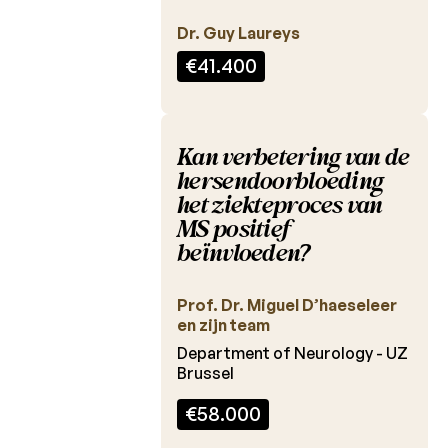
Charcot
Fonds
Dr. Guy Laureys
€41.400
Reglement
Laureaten
2026
Kan verbetering van de
hersendoorbloeding
Laureaten
het ziekteproces van
2025
MS positief
Laureaten
beïnvloeden?
2024
Laureaten
Prof. Dr. Miguel D’haeseleer
2023
en zijn team
Department of Neurology - UZ
Laureaten
Brussel
2022
€58.000
Laureaten
2021