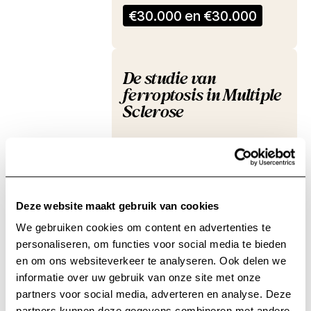
Studie
€30.000 en €30.000
ASIIMS
Studie
De studie van
ferroptosis in Multiple
Wetenschappelijke
nieuwsbrieven
Sclerose
Dr. Tom Vanden Berghe en
Prof. Peter Vandenabeele
Inflammation Research Center,
VIB-Ugent / Department of
Deze website maakt gebruik van cookies
Biomedical Molecular Biology,
Ghent University
We gebruiken cookies om content en advertenties te
personaliseren, om functies voor social media te bieden
€44.500
en om ons websiteverkeer te analyseren. Ook delen we
informatie over uw gebruik van onze site met onze
partners voor social media, adverteren en analyse. Deze
partners kunnen deze gegevens combineren met andere