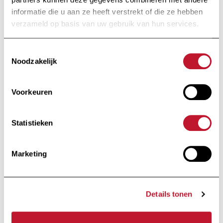
Onderzoek naar de
effecten van neuro-
informatie die u aan ze heeft verstrekt of die ze hebben
inflammatie
verzameld op basis van uw gebruik van hun services.
ontwikkeld tijdens EAE
op de synaptische
Toestemmingsselectie
plasticiteit en cognitie
Noodzakelijk
van de hippocampus
Voorkeuren
Ms. Adeline Rinchon
Dienst Neurowetenschappen -
Statistieken
UMons
€25.000
Marketing
Op de hoogte
Details tonen
blijven