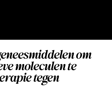
ogeneesmiddelen om
eve moleculen te
herapie tegen