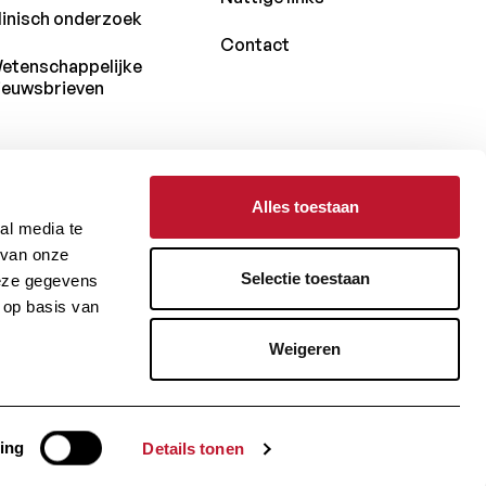
linisch onderzoek
Contact
etenschappelijke
ieuwsbrieven
Alles toestaan
Met de steun van
al media te
 van onze
Selectie toestaan
deze gegevens
 op basis van
Weigeren
Gerealiseerd door
ing
Details tonen