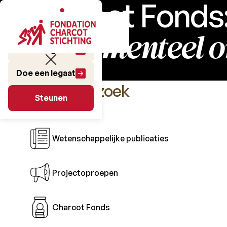
Charcot Fonds
fundamenteel 
Doe een gift
Doe een legaat
Het Onderzoek
Steunen
Steunen
Wetenschappelijke publicaties
Projectoproepen
Charcot Fonds