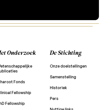
et Onderzoek
De Stichting
etenschappelijke
Onze doelstellingen
ublicaties
Samenstelling
harcot Fonds
Historiek
linical Fellowship
Pers
hD Fellowship
Nuttige links