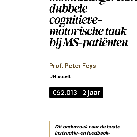
Charcot
dubbele
Fonds
cognitieve-
Reglement
motorische taak
Laureaten
bij MS-patiënten
2026
Laureaten
2025
Prof. Peter Feys
Laureaten
UHasselt
2024
€62.013
2 jaar
Laureaten
2023
Laureaten
2022
Dit onderzoek naar de beste
Laureaten
instructie- en feedback-
2021