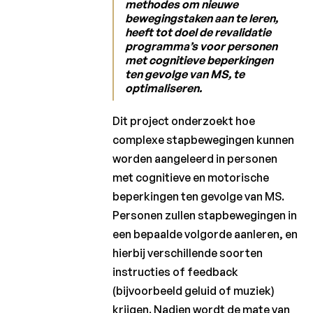
methodes om nieuwe
bewegingstaken aan te leren,
Laureaten
heeft tot doel de revalidatie
2020
programma’s voor personen
met cognitieve beperkingen
Laureaten
ten gevolge van MS, te
2019
optimaliseren.
Laureaten
2018
Dit project onderzoekt hoe
complexe stapbewegingen kunnen
Laureaten
worden aangeleerd in personen
2017
met cognitieve en motorische
Laureaten
beperkingen ten gevolge van MS.
2016
Personen zullen stapbewegingen in
Laureaten
een bepaalde volgorde aanleren, en
2015
hierbij verschillende soorten
instructies of feedback
Laureaten
2014
(bijvoorbeeld geluid of muziek)
krijgen. Nadien wordt de mate van