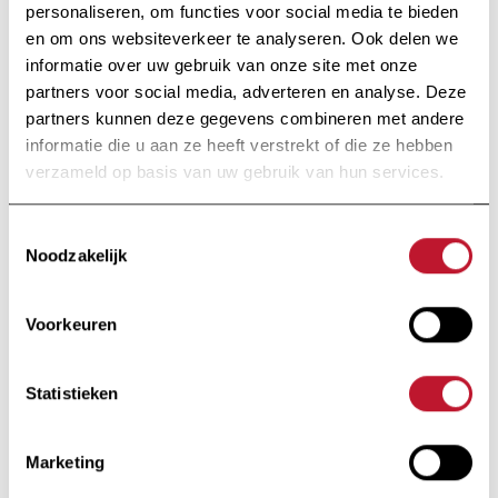
in samenwerking met andere MS
personaliseren, om functies voor social media te bieden
centra.
en om ons websiteverkeer te analyseren. Ook delen we
informatie over uw gebruik van onze site met onze
partners voor social media, adverteren en analyse. Deze
partners kunnen deze gegevens combineren met andere
informatie die u aan ze heeft verstrekt of die ze hebben
Op de hoogte
verzameld op basis van uw gebruik van hun services.
blijven
Toestemmingsselectie
Noodzakelijk
Ontvang alle informatie met betrekking tot
onderzoek en nieuws van de Charcot Stichting
Voorkeuren
rechtstreeks in je inbox.
Statistieken
Marketing
Ik schrijf me in