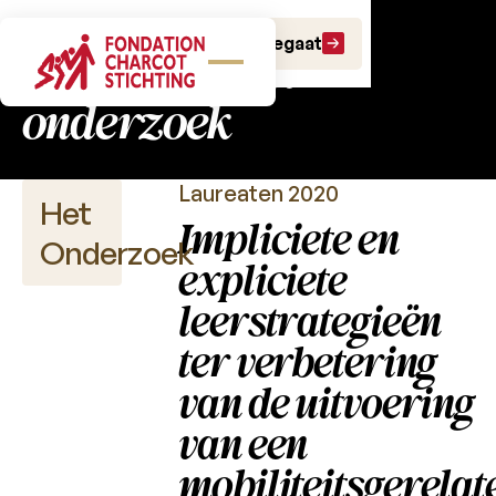
Charcot Fonds:
Doe een gift
Doe een legaat
fundamenteel
onderzoek
Laureaten 2020
Het
Impliciete en
Onderzoek
expliciete
leerstrategieën
ter verbetering
Wetenschappelijke
publicaties
van de uitvoering
van een
Projectoproepen
mobiliteitsgerelat