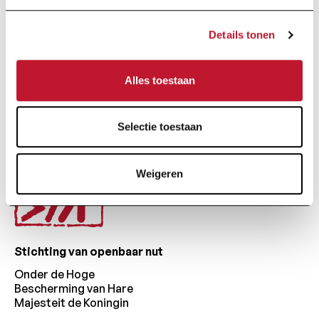
Details tonen
Door op "Ik schrijf me in" te klikken, aanvaardt u ons
privacybeleid
.
Alles toestaan
Voettekst
Selectie toestaan
Weigeren
Stichting van openbaar nut
Onder de Hoge
Bescherming van Hare
Majesteit de Koningin