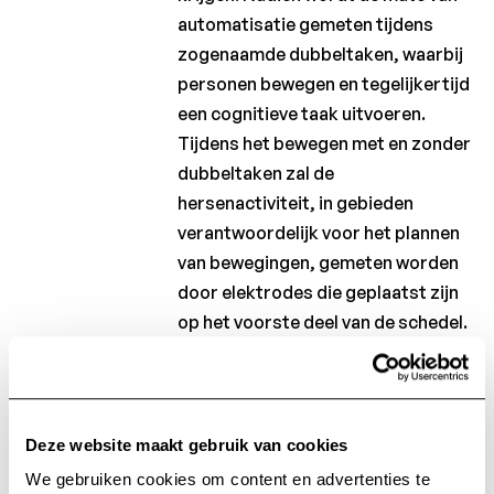
Laureaten
automatisatie gemeten tijdens
2013
zogenaamde dubbeltaken, waarbij
Laureaten
personen bewegen en tegelijkertijd
2012
een cognitieve taak uitvoeren.
Tijdens het bewegen met en zonder
Charcot
dubbeltaken zal de
Clinical
Fellowship
hersenactiviteit, in gebieden
verantwoordelijk voor het plannen
Charcot
van bewegingen, gemeten worden
PhD
Fellowship
door elektrodes die geplaatst zijn
op het voorste deel van de schedel.
Klinisch
De inzichten van het onderzoek
onderzoek
kunnen leiden tot betere revalidatie
Wetenschappelijke
programma’s voor personen met
nieuwsbrieven
beperkingen in de cognitie. Dit
Deze website maakt gebruik van cookies
onderzoek zal worden uitgevoerd
We gebruiken cookies om content en advertenties te