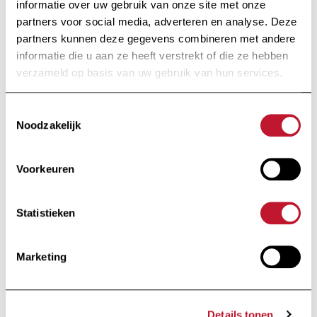
informatie over uw gebruik van onze site met onze
partners voor social media, adverteren en analyse. Deze
Op de hoogte
partners kunnen deze gegevens combineren met andere
blijven
informatie die u aan ze heeft verstrekt of die ze hebben
verzameld op basis van uw gebruik van hun services.
Ontvang alle informatie met betrekking tot
Toestemmingsselectie
onderzoek en nieuws van de Charcot Stichting
Noodzakelijk
rechtstreeks in je inbox.
Voorkeuren
Statistieken
Ik schrijf me in
Marketing
Door op "Ik schrijf me in" te klikken, aanvaardt u ons
privacybeleid
.
Details tonen