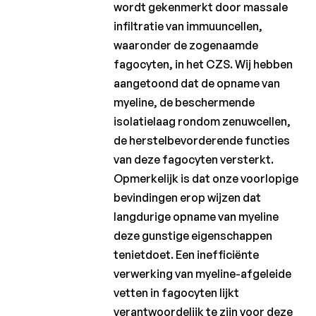
wordt gekenmerkt door massale
Laureaten
infiltratie van immuuncellen,
2020
waaronder de zogenaamde
Laureaten
fagocyten, in het CZS. Wij hebben
2019
aangetoond dat de opname van
myeline, de beschermende
Laureaten
2018
isolatielaag rondom zenuwcellen,
de herstelbevorderende functies
Laureaten
van deze fagocyten versterkt.
2017
Opmerkelijk is dat onze voorlopige
Laureaten
bevindingen erop wijzen dat
2016
langdurige opname van myeline
Laureaten
deze gunstige eigenschappen
2015
tenietdoet. Een inefficiënte
verwerking van myeline-afgeleide
Laureaten
2014
vetten in fagocyten lijkt
verantwoordelijk te zijn voor deze