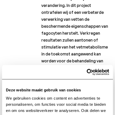
Laureaten
verandering. In dit project
2013
ontrafelen wij of een verbeterde
Laureaten
verwerking van vetten de
2012
beschermende eigenschappen van
fagocyten herstelt. Verkregen
Charcot
resultaten zullen aantonen of
Clinical
Fellowship
stimulatie van het vetmetabolisme
in de toekomst aangewend kan
Charcot
worden voor de behandeling van
PhD
Fellowship
MS.
Klinisch
onderzoek
Het vetzuurmetabolisme
speelt een cruciale rol in het
Deze website maakt gebruik van cookies
sturen van immuuncelfunctie
Wetenschappelijke
We gebruiken cookies om content en advertenties te
in multiple sclerose laesies.
nieuwsbrieven
personaliseren, om functies voor social media te bieden
en om ons websiteverkeer te analyseren. Ook delen we