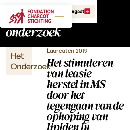
Charcot Fonds:
Doe een gift
Doe een legaat
fundamenteel
onderzoek
Laureaten 2019
Het
Het stimuleren
Onderzoek
van leasie
herstel in MS
door het
Wetenschappelijke
publicaties
tegengaan van de
ophoping van
Projectoproepen
lipiden in