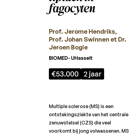
Charcot
fagocyten
Fonds
Reglement
Prof. Jerome Hendriks,
Laureaten
Prof. Johan Swinnen et Dr.
2026
Jeroen Bogie
Laureaten
BIOMED- UHasselt
2025
€53.000
2 jaar
Laureaten
2024
Laureaten
2023
Multiple sclerose (MS) is een
Laureaten
ontstekingsziekte van het centrale
2022
zenuwstelsel (CZS) die veel
Laureaten
voorkomt bij jong volwassenen. MS
2021