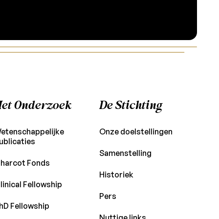
et Onderzoek
De Stichting
etenschappelijke
Onze doelstellingen
ublicaties
Samenstelling
harcot Fonds
Historiek
linical Fellowship
Pers
hD Fellowship
Nuttige links