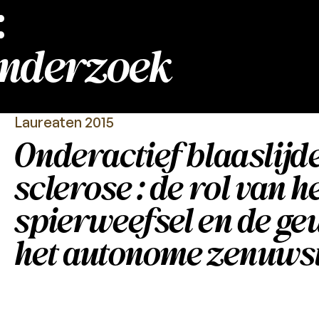
:
onderzoek
Laureaten 2015
Onderactief blaaslijde
sclerose : de rol van h
spierweefsel en de ge
het autonome zenuwst